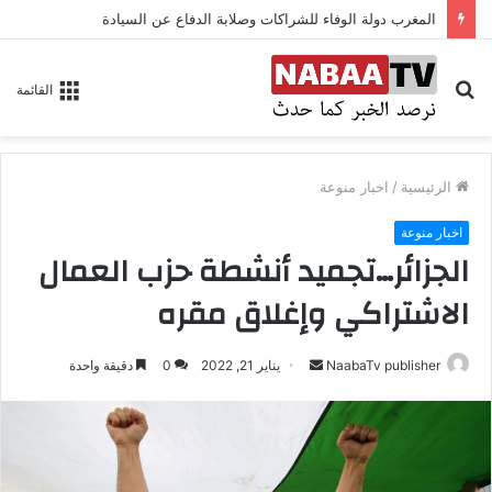
المغرب دولة الوفاء للشراكات وصلابة الدفاع عن السيادة
بحث
القائمة
عن
الرئيسية
/
اخبار منوعة
اخبار منوعة
الجزائر…تجميد أنشطة حزب العمال
الاشتراكي وإغلاق مقره
NaabaTv publisher
أ
يناير 21, 2022
0
دقيقة واحدة
ر
س
ل
ب