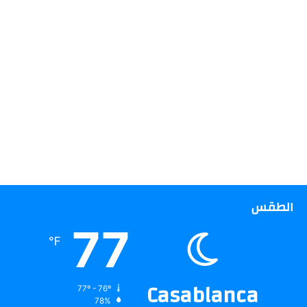
الطقس
77
℉
Casablanca
77º - 76º
78%