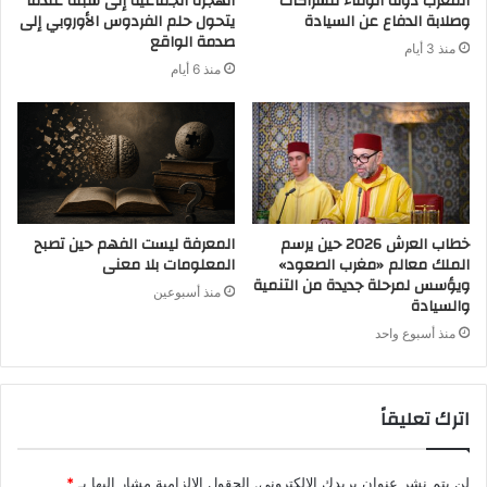
المغرب دولة الوفاء للشراكات
الهجرة الجماعية إلى سبتة عندما
وصلابة الدفاع عن السيادة
يتحول حلم الفردوس الأوروبي إلى
صدمة الواقع
منذ 3 أيام
منذ 6 أيام
خطاب العرش 2026 حين يرسم
المعرفة ليست الفهم حين تصبح
الملك معالم «مغرب الصعود»
المعلومات بلا معنى
ويؤسس لمرحلة جديدة من التنمية
منذ أسبوعين
والسيادة
منذ أسبوع واحد
اترك تعليقاً
لن يتم نشر عنوان بريدك الإلكتروني.
الحقول الإلزامية مشار إليها بـ
*