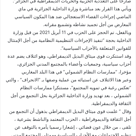
صارخا على التعددية الحزبية والحريات الديمقراطية في الجزائر”.
ويأتي هذا القرار بعد مباشرة وزارة الداخلية الجزائرية في ماي
الماضي إجراءات القضاء الاستعجالي ضد هذا المكون السياسي
المعارض من أجل تجميد نشاطه وتشميع مقراته.
وبالفعل، تم الحجز على الحزب في 11 أبريل 2021 من قبل وزارة
الداخلية بحجة “تنفيذ الإجراءات التنظيمية النظامية من أجل الإمتثال
للقوانين المتعلقة بالأحزاب السياسية”.
وقد استنكرت قوى ميثاق البديل الديمقراطي، وهو ائتلاف يضم عدة
أحزاب سياسية، وجمعيات وأعضاء بالمجتمع المدني الجزائري،
مؤخرا، “ممارسات النظام الشمولي” في هذا البلد المغاربي
وعبر هذا الائتلاف عن استيائه من عملية وصفها بـ “الانحراف” ، والتي
“تعكس رغبة في تمويه المجتمع”، مستنكرا ممارسات النظام
الشمولي ، بعد تهديد وزارة الداخلية الجزائرية بحل التجمع من أجل
الثقافة والديمقراطية.
وقال ” علمت قوى ميثاق البديل الديمقراطي بذهول أن التجمع من
أجل الثقافة والديموقراطية ، الحزب المعتمد والناشط بشرعية ،
تلقى ، من خلال عون قضائي ، إشعارا رسميا يأمره بالتوقف عن
تنظيم الاجتماعات مع الأحزاب السياسية وممثلي المجتمع المدني