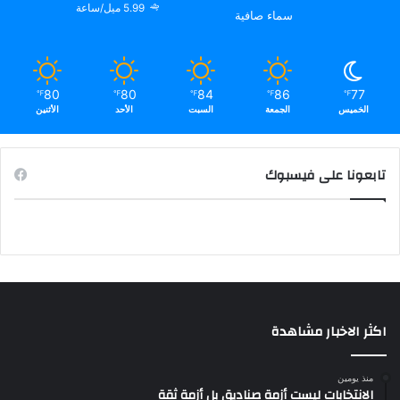
5.99 ميل/ساعة
سماء صافية
80
80
84
86
77
℉
℉
℉
℉
℉
الخميس
الجمعة
السبت
الأحد
الأثنين
تابعونا على فيسبوك
اكثر الاخبار مشاهدة
منذ يومين
الانتخابات ليست أزمة صناديق بل أزمة ثقة