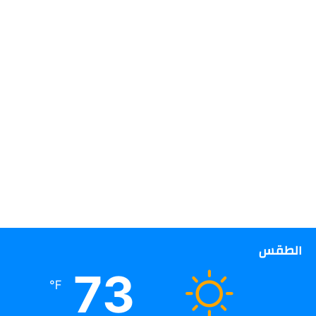
الطقس
73
℉