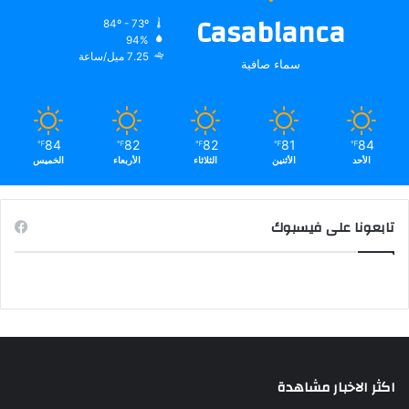
Casablanca
84º - 73º
94%
7.25 ميل/ساعة
سماء صافية
84
82
82
81
84
℉
℉
℉
℉
℉
الأحد
الأثنين
الثلاثاء
الأربعاء
الخميس
تابعونا على فيسبوك
اكثر الاخبار مشاهدة