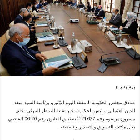
ب
ر
ي
د
ا
إ
ل
ك
ت
ر
و
برشيد.ر.ع
ن
ي
صادق مجلس الحكومة المنعقد اليوم الإثنين، برئاسة السيد سعد
ا
الدين العثماني، رئيس الحكومة، عبر تقنية التناظر المرئي، على
مشروع مرسوم رقم 2.21.677 بتطبيق القانون رقم 06.20 القاضي
بحل مكتب التسويق والتصدير وبتصفيته.