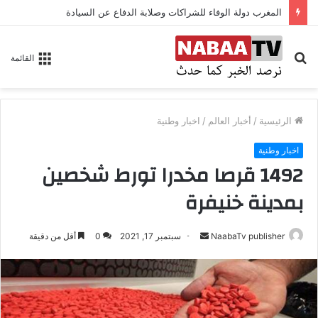
المغرب دولة الوفاء للشراكات وصلابة الدفاع عن السيادة
بحث
القائمة
عن
الرئيسية
/
أخبار العالم
/
اخبار وطنية
اخبار وطنية
1492 قرصا مخدرا تورط شخصين
بمدينة خنيفرة
NaabaTv publisher
أ
سبتمبر 17, 2021
0
أقل من دقيقة
ر
س
ل
ب