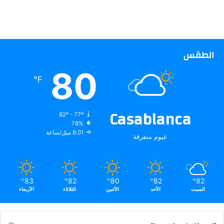
الطقس
80
℉
Casablanca
82º - 77º
78%
8.01 ميل/ساعة
غيوم متفرقة
83
82
80
82
82
℉
℉
℉
℉
℉
السبت
الأحد
الأثنين
الثلاثاء
الأربعاء