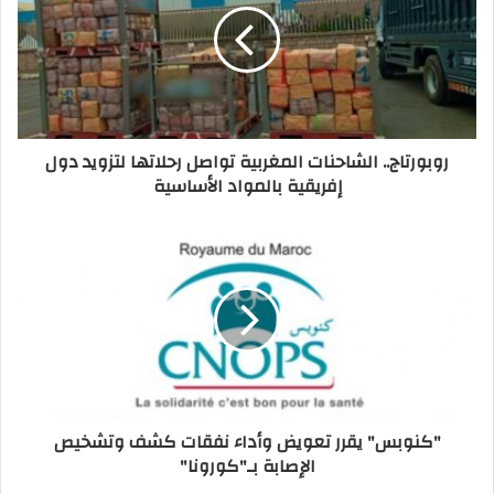
روبورتاج.. الشاحنات المغربية تواصل رحلاتها لتزويد دول
إفريقية بالمواد الأساسية
"كنوبس" يقرر تعويض وأداء نفقات كشف وتشخيص
الإصابة بـ"كورونا"