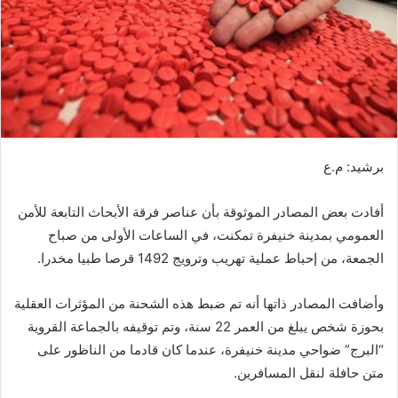
ر
ي
د
ا
إ
ل
ك
ت
برشيد: م.ع
ر
و
أفادت بعض المصادر الموثوقة بأن عناصر فرقة الأبحاث التابعة للأمن
ن
العمومي بمدينة خنيفرة تمكنت، في الساعات الأولى من صباح
ي
الجمعة، من إحباط عملية تهريب وترويج 1492 قرصا طبيا مخدرا.
ا
وأضافت المصادر ذاتها أنه تم ضبط هذه الشحنة من المؤثرات العقلية
بحوزة شخص يبلغ من العمر 22 سنة، وتم توقيفه بالجماعة القروية
“البرج” ضواحي مدينة خنيفرة، عندما كان قادما من الناظور على
متن حافلة لنقل المسافرين.