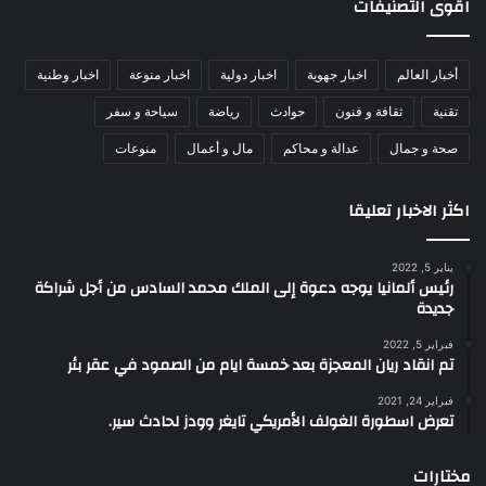
اقوى التصنيفات
أخبار العالم
اخبار جهوية
اخبار دولية
اخبار منوعة
اخبار وطنية
تقنية
ثقافة و فنون
حوادث
رياضة
سياحة و سفر
صحة و جمال
عدالة و محاكم
مال و أعمال
منوعات
اكثر الاخبار تعليقا
يناير 5, 2022
رئيس ألمانيا يوجه دعوة إلى الملك محمد السادس من أجل شراكة
جديدة
فبراير 5, 2022
تم انقاد ريان المعجزة بعد خمسة ايام من الصمود في عقر بئر
فبراير 24, 2021
تعرض اسطورة الغولف الأمريكي تايغر وودز لحادث سير.
مختارات