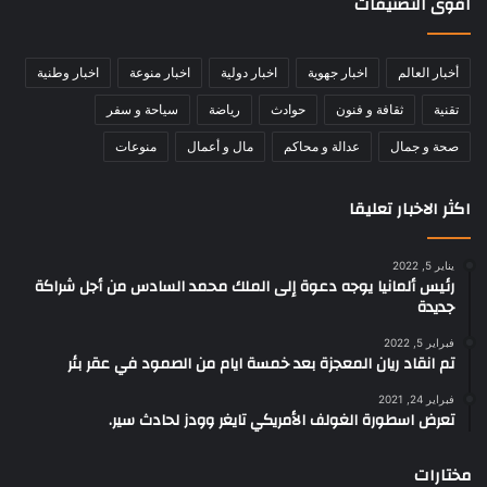
اقوى التصنيفات
أخبار العالم
اخبار جهوية
اخبار دولية
اخبار منوعة
اخبار وطنية
تقنية
ثقافة و فنون
حوادث
رياضة
سياحة و سفر
صحة و جمال
عدالة و محاكم
مال و أعمال
منوعات
اكثر الاخبار تعليقا
يناير 5, 2022
رئيس ألمانيا يوجه دعوة إلى الملك محمد السادس من أجل شراكة
جديدة
فبراير 5, 2022
تم انقاد ريان المعجزة بعد خمسة ايام من الصمود في عقر بئر
فبراير 24, 2021
تعرض اسطورة الغولف الأمريكي تايغر وودز لحادث سير.
مختارات