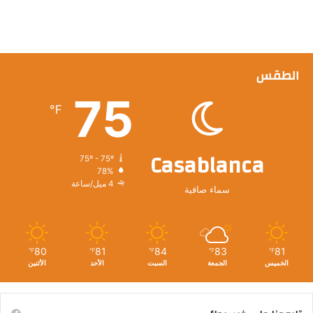
الطقس
75
℉
Casablanca
75º - 75º
78%
4 ميل/ساعة
سماء صافية
80
81
84
83
81
℉
℉
℉
℉
℉
الخميس
الجمعة
السبت
الأحد
الأثنين