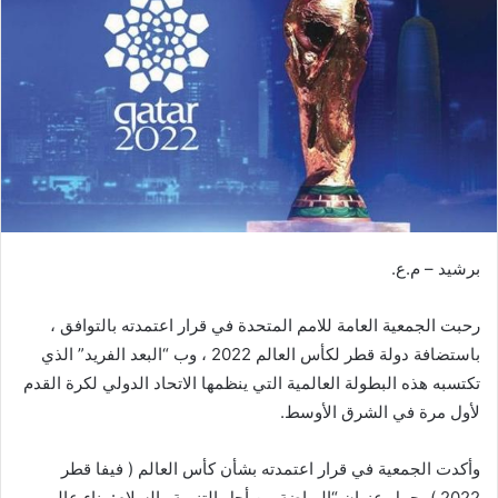
ل
ب
ر
ي
د
ا
إ
ل
ك
ت
برشيد – م.ع.
ر
و
ن
رحبت الجمعية العامة للامم المتحدة في قرار اعتمدته بالتوافق ،
ي
باستضافة دولة قطر لكأس العالم 2022 ، وب “البعد الفريد” الذي
ا
تكتسبه هذه البطولة العالمية التي ينظمها الاتحاد الدولي لكرة القدم
لأول مرة في الشرق الأوسط.
وأكدت الجمعية في قرار اعتمدته بشأن كأس العالم ( فيفا قطر
2022 )، حمل عنوان “الرياضة من أجل التنمية والسلام: بناء عالم