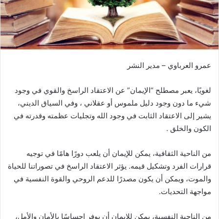
د
ا
إ
ل
ك
عمرو العرباوي – مدير النشر
ت
ر
و
لغويًا، يعبر مصطلح “الإيمان” عن الاعتقاد الراسخ والقوي في وجود
ن
شيء ما دون وجود دليل ملموس أو عقلاني ، وفي السياق الديني،
ي
يشير إلى الاعتقاد الثابت في وجود الله وتجليات عظمته وقدرته في
ا
الكون والخلق .
من الناحية الثقافية، يمكن للإيمان أن يلعب دورًا هامًا في توجيه
قرارات الفرد وتشكيل قيمه. يؤثر الاعتقاد الراسخ في تصوراتنا للحياة
والموت، ويمكن أن يكون مصدرًا للدعم الروحي والقوة النفسية في
مواجهة التحديات.
من الناحية النفسية، يمكن للإيمان أن يوفر إحساسًا بالأمان والأمل،