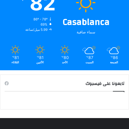
82
Casablanca
86º - 78º
69%
5.99 ميل/ساعة
سماء صافية
81
81
80
87
86
℉
℉
℉
℉
℉
الجمعة
السبت
الأحد
الأثنين
الثلاثاء
تابعونا على فيسبوك