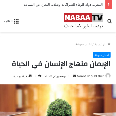
المغرب دولة الوفاء للشراكات وصلابة الدفاع عن السيادة
بحث
القائمة
عن
الرئيسية
/
اخبار منوعة
اخبار منوعة
الإيمان منهاج الإنسان في الحياة
NaabaTv publisher
أ
ديسمبر 7, 2023
0
دقيقة واحدة
ر
س
ل
ب
ر
ي