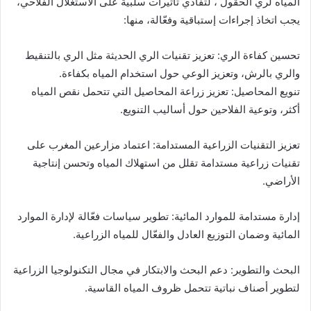
المياه لري الحقول ، لتفادي تأثيرات سلبية على الاستغلال الفلاحي،
يجب اتخاذ إجراءات إستباقية وفعّالة، منها:
تحسين كفاءة الري: تعزيز تقنيات الري الحديثة مثل الري بالتنقيط
والري بالرش، وتعزيز الوعي حول استخدام المياه بكفاءة.
تنويع المحاصيل: تعزيز زراعة المحاصيل التي تتحمل نقص المياه
أكثر، وتوعية الفلاحين حول أساليب التنويع.
تعزيز التقنيات الزراعية المستدامة: اعتماد مزارعين المغرب على
تقنيات زراعية مستدامة تقلل من استهلاك المياه وتحسن إنتاجية
الأراضي.
إدارة مستدامة للموارد المائية: تطوير سياسات فعّالة لإدارة الموارد
المائية وضمان التوزيع العادل والفعّال للمياه الزراعية.
البحث والتطوير: دعم البحث والابتكار في مجال التكنولوجيا الزراعية
لتطوير أصناف نباتية تتحمل ظروف المياه القاسية.