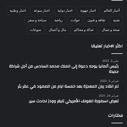
أخبار العالم
اخبار جهوية
اخبار دولية
اخبار منوعة
اخبار وطنية
تقنية
ثقافة و فنون
حوادث
رياضة
سياحة و سفر
صحة و جمال
عدالة و محاكم
مال و أعمال
منوعات
اكثر الاخبار تعليقا
يناير 5, 2022
رئيس ألمانيا يوجه دعوة إلى الملك محمد السادس من أجل شراكة
جديدة
فبراير 5, 2022
تم انقاد ريان المعجزة بعد خمسة ايام من الصمود في عقر بئر
فبراير 24, 2021
تعرض اسطورة الغولف الأمريكي تايغر وودز لحادث سير.
مختارات