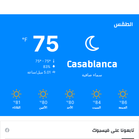
الطقس
75
℉
Casablanca
75º - 75º
83%
5.01 ميل/ساعة
سماء صافية
81
80
80
84
86
℉
℉
℉
℉
℉
الجمعة
السبت
الأحد
الأثنين
الثلاثاء
تابعونا على فيسبوك