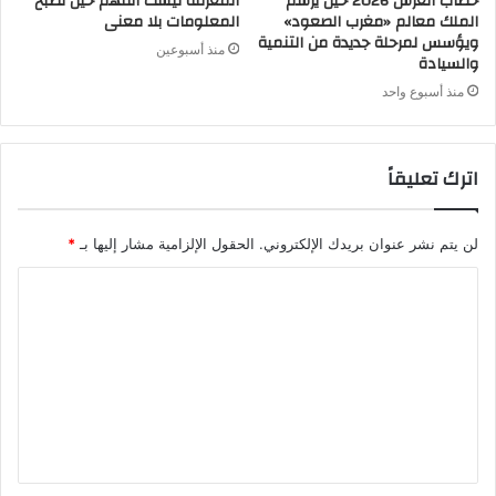
خطاب العرش 2026 حين يرسم
المعرفة ليست الفهم حين تصبح
الملك معالم «مغرب الصعود»
المعلومات بلا معنى
ويؤسس لمرحلة جديدة من التنمية
منذ أسبوعين
والسيادة
منذ أسبوع واحد
اترك تعليقاً
لن يتم نشر عنوان بريدك الإلكتروني.
الحقول الإلزامية مشار إليها بـ
*