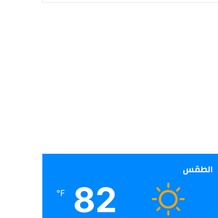
الطقس
82
℉