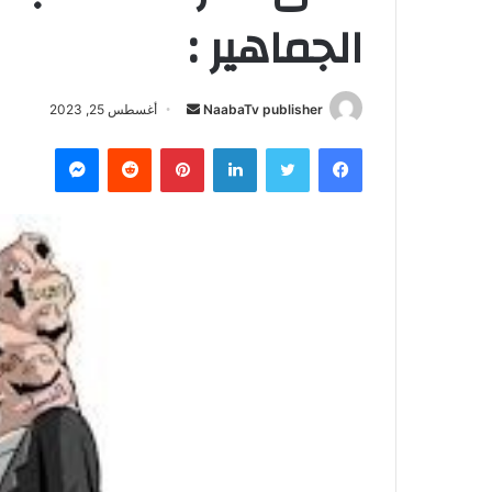
الجماهير :
NaabaTv publisher
أ
أغسطس 25, 2023
ر
فيسبوك
تويتر
لينكدإن
بينتيريست
‏Reddit
ماسنجر
س
ل
ب
ر
ي
د
ا
إ
ل
ك
ت
ر
و