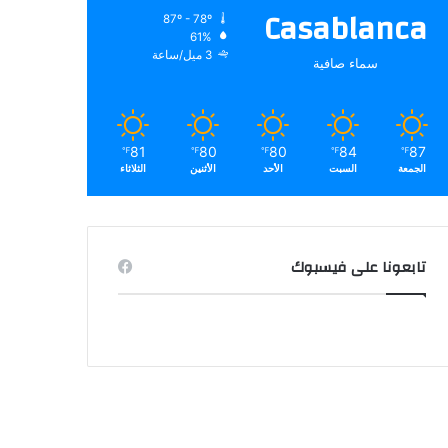
Casablanca
87º - 78º
61%
3 ميل/ساعة
سماء صافية
81
80
80
84
87
℉
℉
℉
℉
℉
الجمعة
السبت
الأحد
الأثنين
الثلاثاء
تابعونا على فيسبوك