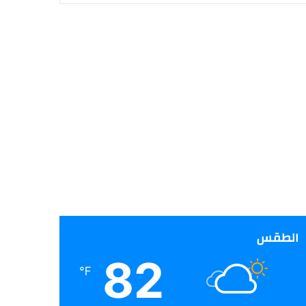
الطقس
82
℉