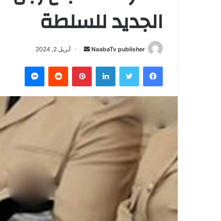
الجديد للسلطة
NaabaTv publisher
أ
أبريل 2, 2024
ر
فيسبوك
تويتر
لينكدإن
بينتيريست
‏Reddit
ماسنجر
س
ل
ب
ر
ي
د
ا
إ
ل
ك
ت
ر
و