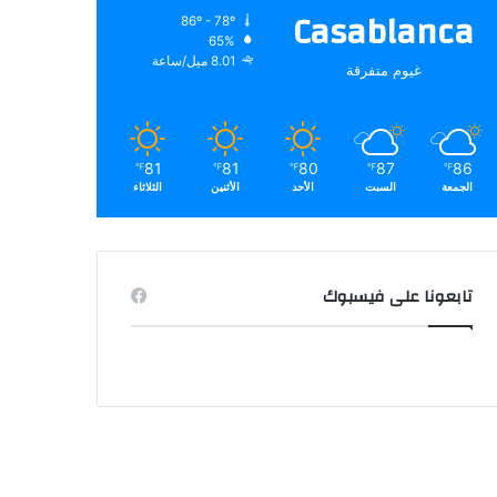
Casablanca
86º - 78º
65%
8.01 ميل/ساعة
غيوم متفرقة
81
81
80
87
86
℉
℉
℉
℉
℉
الجمعة
السبت
الأحد
الأثنين
الثلاثاء
تابعونا على فيسبوك