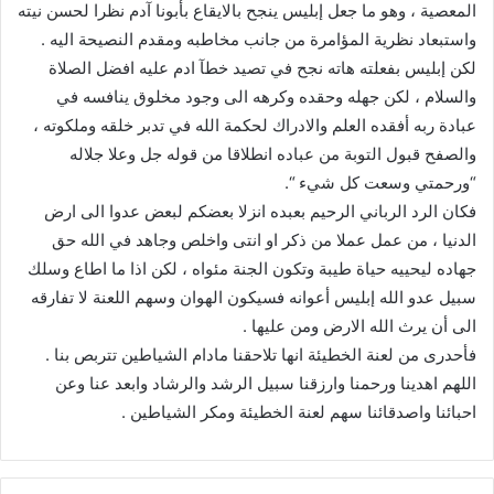
المعصية ، وهو ما جعل إبليس ينجح بالايقاع بأبونا آدم نظرا لحسن نيته
واستبعاد نظرية المؤامرة من جانب مخاطبه ومقدم النصيحة اليه .
لكن إبليس بفعلته هاته نجح في تصيد خطآ ادم عليه افضل الصلاة
والسلام ، لكن جهله وحقده وكرهه الى وجود مخلوق ينافسه في
عبادة ربه أفقده العلم والادراك لحكمة الله في تدبر خلقه وملكوته ،
والصفح قبول التوبة من عباده انطلاقا من قوله جل وعلا جلاله
“ورحمتي وسعت كل شيء “.
فكان الرد الرباني الرحيم بعبده انزلا بعضكم لبعض عدوا الى ارض
الدنيا ، من عمل عملا من ذكر او انتى واخلص وجاهد في الله حق
جهاده ليحييه حياة طيبة وتكون الجنة مئواه ، لكن اذا ما اطاع وسلك
سبيل عدو الله إبليس أعوانه فسيكون الهوان وسهم اللعنة لا تفارقه
الى أن يرث الله الارض ومن عليها .
فأحدرى من لعنة الخطيئة انها تلاحقنا مادام الشياطين تتربص بنا .
اللهم اهدينا ورحمنا وارزقنا سبيل الرشد والرشاد وابعد عنا وعن
احبائنا واصدقائنا سهم لعنة الخطيئة ومكر الشياطين .