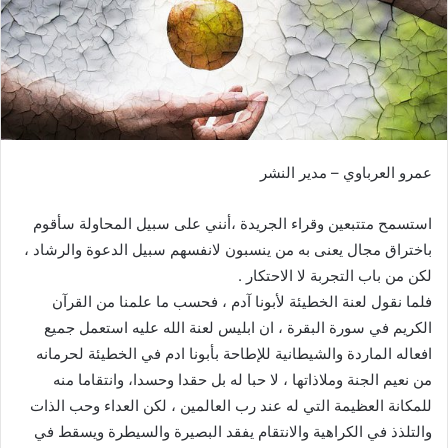
ر
ي
د
ا
إ
ل
ك
عمرو العرباوي – مدير النشر
ت
ر
و
استسمح متتبعين وقراء الجريدة ،أنني على سبيل المحاولة سأقوم
ن
باختراق مجال يعنى به من ينسبون لانفسهم سبيل الدعوة والرشاد ،
ي
لكن من باب التجربة لا الاحتكار .
ا
فلما نقول لعنة الخطيئة لأبونا آدم ، فحسب ما علمنا من القرآن
الكريم في سورة البقرة ، ان ابليس لعنة الله عليه استعمل جميع
افعاله الماردة والشيطانية للإطاحة بأبونا ادم في الخطيئة لحرمانه
من نعيم الجنة وملاذاتها ، لا حبا له بل حقدا وحسدا، وانتقاما منه
للمكانة العظيمة التي له عند رب العالمين ، لكن العداء وحب الذات
والتلذذ في الكراهية والانتقام يفقد البصيرة والسيطرة ويسقط في