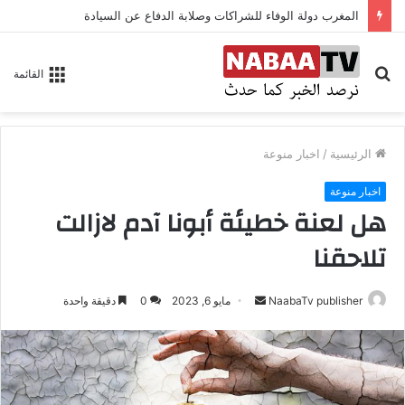
المغرب دولة الوفاء للشراكات وصلابة الدفاع عن السيادة
بحث
القائمة
عن
الرئيسية
/
اخبار منوعة
اخبار منوعة
هل لعنة خطيئة أبونا آدم لازالت
تلاحقنا
NaabaTv publisher
أ
مايو 6, 2023
0
دقيقة واحدة
ر
س
ل
ب