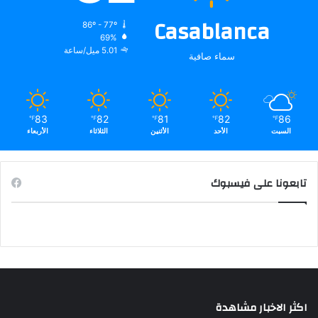
Casablanca
86º - 77º
69%
5.01 ميل/ساعة
سماء صافية
83
82
81
82
86
℉
℉
℉
℉
℉
السبت
الأحد
الأثنين
الثلاثاء
الأربعاء
تابعونا على فيسبوك
اكثر الاخبار مشاهدة