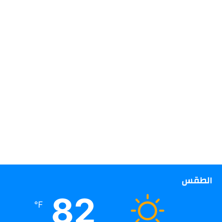
الطقس
82
℉