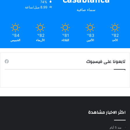
74%
8.99 ميل/ساعة
سماء صافية
84
82
81
83
82
℉
℉
℉
℉
℉
الأحد
الأثنين
الثلاثاء
الأربعاء
الخميس
تابعونا على فيسبوك
اكثر الاخبار مشاهدة
منذ 5 أيام