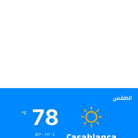
الطقس
78
℉
Casablanca
82º - 75º