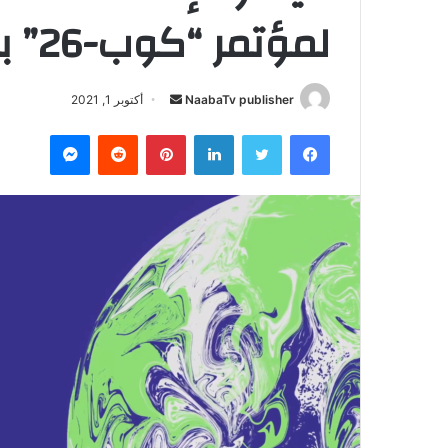
لمؤتمر “كوب-26” بمشاركة المغرب
NaabaTv publisher
أ
أكتوبر 1, 2021
ر
فيسبوك
تويتر
لينكدإن
بينتيريست
‏Reddit
ماسنجر
س
ل
ب
ر
ي
د
ا
إ
ل
ك
ت
ر
و