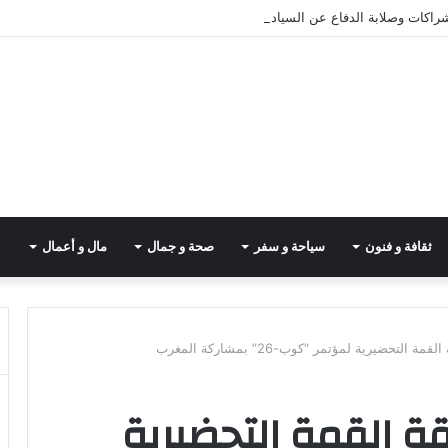
شراكات وصلابة الدفاع عن السيادة
ثقافة و فنون
سياحة و سفر
صحة و جمال
مال و أعمال
 التحضيرية لمؤتمر “كوب-26” بمشاركة المغرب
قة القمة التحضيرية