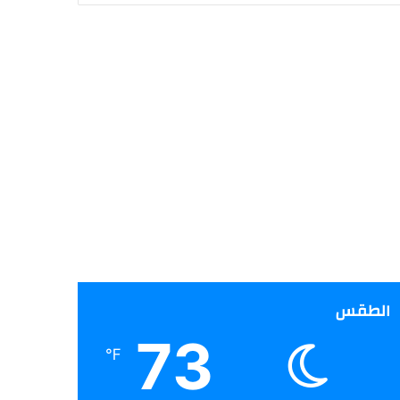
الطقس
73
℉