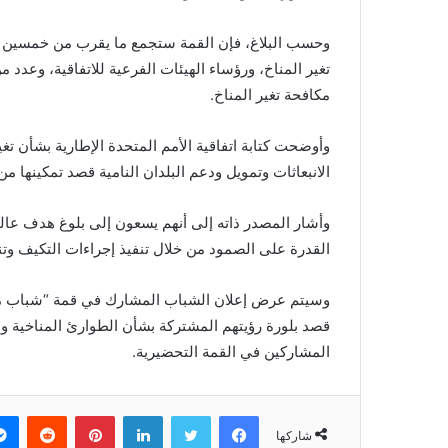
وحسب البلاغ، فإن القمة ستجمع ما يقرب من خمسين دولة
تغير المناخ، ورؤساء الهيئات الفرعية للاتفاقية، وعد
مكافحة تغير المناخ.
وأوضحت كتابة اتفاقية الأمم المتحدة الإطارية بشأن ت
الانبعاثات وتمويل ودعم البلدان النامية قصد تمكينها من
وأشار المصدر ذاته إلى أنهم يسعون إلى بلوغ هدف عال
القدرة على الصمود من خلال تنفيذ إجراءات التكيف وتن
وسيتم عرض إعلان الشباب المشارك في قمة “شباب من أجل
قصد بلورة رؤيتهم المشتركة بشأن الطوارئ المناخية والإ
المشاركين في القمة التحضيرية.
فيسبوك
تويتر
لينكدإن
بينتيريست
‏Reddit
شاركها