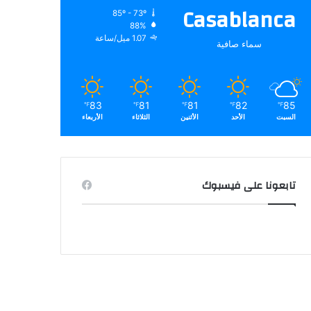
Casablanca
85º - 73º
88%
1.07 ميل/ساعة
سماء صافية
83
81
81
82
85
℉
℉
℉
℉
℉
السبت
الأحد
الأثنين
الثلاثاء
الأربعاء
تابعونا على فيسبوك