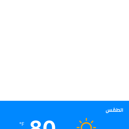
الطقس
80
℉