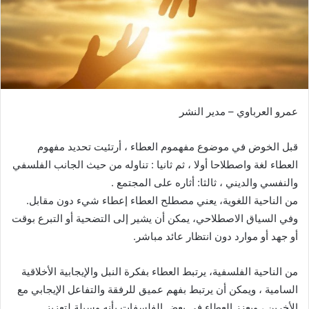
ر
ي
د
ا
إ
ل
ك
عمرو العرباوي – مدير النشر
ت
ر
قبل الخوض في موضوع مفهموم العطاء ، أرتئيت تحديد مفهوم
و
العطاء لغة واصطلاحا أولا ، ثم ثانيا : تناوله من حيث الجانب الفلسفي
ن
والنفسي والديني ، ثالثا: أثاره على المجتمع .
ي
من الناحية اللغوية، يعني مصطلح العطاء إعطاء شيء دون مقابل.
ا
وفي السياق الاصطلاحي، يمكن أن يشير إلى التضحية أو التبرع بوقت
أو جهد أو موارد دون انتظار عائد مباشر.
من الناحية الفلسفية، يرتبط العطاء بفكرة النبل والإيجابية الأخلاقية
السامية ، ويمكن أن يرتبط بفهم عميق للرفقة والتفاعل الإيجابي مع
الأخرين ، ويعزز العطاء في بعض الفلسفات بأنه وسيلة لتعزيز