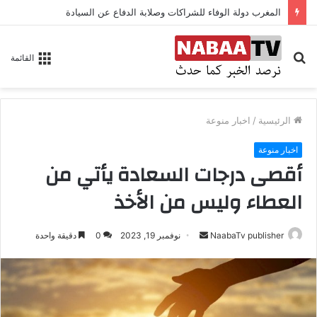
المغرب دولة الوفاء للشراكات وصلابة الدفاع عن السيادة
بحث
القائمة
عن
الرئيسية
/
اخبار منوعة
اخبار منوعة
أقصى درجات السعادة يأتي من
العطاء وليس من الأخذ
NaabaTv publisher
أ
نوفمبر 19, 2023
0
دقيقة واحدة
ر
س
ل
ب