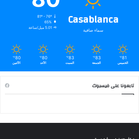
Casablanca
81º - 76º
65%
5.01 ميل/ساعة
سماء صافية
80
80
83
83
81
℉
℉
℉
℉
℉
الخميس
الجمعة
السبت
الأحد
الأثنين
تابعونا على فيسبوك