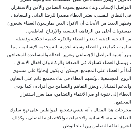
التواصل الإنساني وبناء مجتمع يسوده التضامن والأمن والاستقرار.
في النطاق النفسي، بعتبر العطاء مصدرا للرضا الذاتي والسعادة ،
وتظهر العديد من الأبحاث أن الافراد الذين يمارسون العطاء يشعرون
بمستويات أعلى من الرفاهية النفسية والإرتياح العاطفي .
من الناحية الدينية ؛ يعتبر العطاء والتكرم كقيمة اخلاقية وفضيلة
سامية ، كما يعتبر العطاء وسيلة لخدمة الله وخدمة الإنسانية ، مما
يبرر أهمية التواصل الإجتماعي وتعزيز العدالة والمساعدة للمحتاجين
، ويتمثل العطاء كسلوك في الصدقة والزكاة وكل افعال الانفاق .
أما أثر العطاء على المجتمع، فيمكن أن يكون إيجابيًا على مستوى
الروح المجتمعية ، ويُسهم العطاء في بناء مجتمع قائم على التعاون
والدعم المتبادل، ويعزز التفاهم والتسامح بين أفراده ، كما يؤدي
العطاء إلى تقوية أواصر الانتماء والتضامن، مما يعزز استقرار
المجتمع .
مخرجات هذا المقال ، أنه ينبغي تشجيع المواطنين على نهج سلوك
العطاء لقيمته الانسانية والاجتماعية والاقتصادية الفضلى ، وكذلك
لتعزيز ثقافة التضامن بين ابناء الوطن .