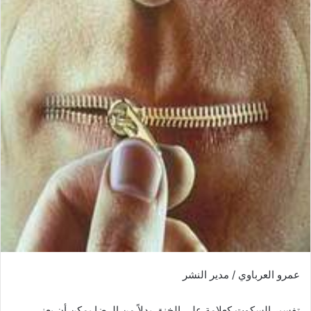
ر
ي
د
ا
إ
ل
ك
ت
ر
و
ن
ي
ا
عمرو العرباوي / مدير النشر
تفسير السكوت كعلامة على الخنق بدلاً من الرضا يمكن أن يعني