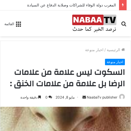
المغرب دولة الوفاء للشراكات وصلابة الدفاع عن السيادة
بحث
القائمة
عن
الرئيسية
/
اخبار منوعة
اخبار منوعة
السكوت ليس علامة من علامات
الرضا بل علامة من علامات الخنق :
NaabaTv publisher
أ
مايو 8, 2024
0
دقيقة واحدة
ر
س
ل
ب