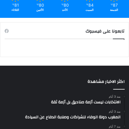
81
80
80
84
87
℉
℉
℉
℉
℉
الجمعة
السبت
الأحد
الأثنين
الثلاثاء
تابعونا على فيسبوك
اكثر الاخبار مشاهدة
منذ 3 أيام
الانتخابات ليست أزمة صناديق بل أزمة ثقة
منذ 3 أيام
المغرب دولة الوفاء للشراكات وصلابة الدفاع عن السيادة
منذ 7 أيام