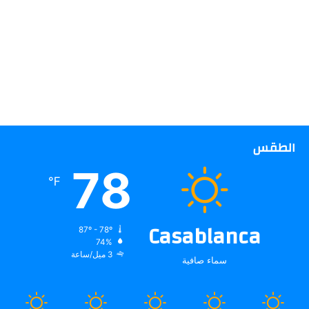
الطقس
78
℉
Casablanca
87º - 78º
74%
3 ميل/ساعة
سماء صافية