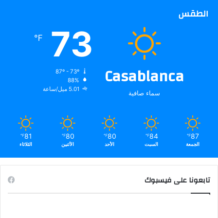
الطقس
73
℉
Casablanca
87º - 73º
88%
5.01 ميل/ساعة
سماء صافية
81
80
80
84
87
℉
℉
℉
℉
℉
الجمعة
السبت
الأحد
الأثنين
الثلاثاء
تابعونا على فيسبوك