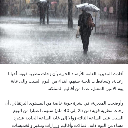
ب
ر
ي
د
ا
إ
ل
ك
ت
ر
أفادت المديرية العامة للأرصاد الجوية بأن زخات مطرية قوية، أحيانا
و
رعدية، وتساقطات ثلجية ستهم، ابتداء من اليوم السبت وإلى غاية
ن
يوم الاثنين المقبل، عددا من أقاليم المملكة.
ي
ا
وأوضحت المديرية، في نشرة جوية خاصة من المستوى البرتقالي، أن
زخات مطرية قوية (من 25 إلى 40 ملم) ستهم، اعتبارا من اليوم
السبت على الساعة الثالثة زوالا إلى غاية الساعة الحادية عشرة
مساء من اليوم ذاته، عمالات وأقاليم ورزازات وتنغير والخميسات