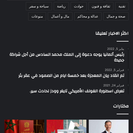
تقنية
ثقافة و فنون
حوادث
رياضة
سياحة و سفر
صحة و جمال
عدالة و محاكم
مال و أعمال
منوعات
اكثر الاخبار تعليقا
يناير 5, 2022
رئيس ألمانيا يوجه دعوة إلى الملك محمد السادس من أجل شراكة
جديدة
فبراير 5, 2022
تم انقاد ريان المعجزة بعد خمسة ايام من الصمود في عقر بئر
فبراير 24, 2021
تعرض اسطورة الغولف الأمريكي تايغر وودز لحادث سير.
مختارات