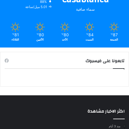
88%
5.01 ميل/ساعة
سماء صافية
81
80
80
84
87
℉
℉
℉
℉
℉
الجمعة
السبت
الأحد
الأثنين
الثلاثاء
تابعونا على فيسبوك
اكثر الاخبار مشاهدة
منذ 3 أيام