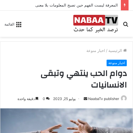
في هذا العالم المعاناة دائرة مغلقة لا متسع فيها لغيرها
بحث
القائمة
عن
الرئيسية
/
اخبار منوعة
اخبار منوعة
دوام الحب ينتهي وتبقى
الانسانيات
NaabaTv publisher
أ
يوليو 25, 2023
0
دقيقة واحدة
ر
س
ل
ب