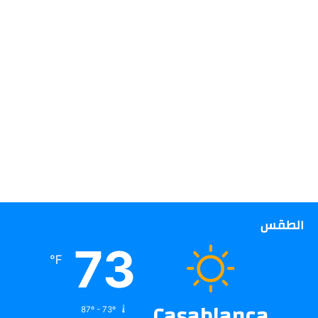
الطقس
73
℉
Casablanca
87º - 73º