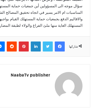
سؤال موجه الى المسؤولين أين جمعيات حماية المستهلك
المناسبات ام الامر يسير في اتجاه تحقيق المصالح الش
والاقاليم الدفع بجمعيات حماية المستهلك القيام بواجب
المستهلك الغاية منها ملئ الفراغ والولاء لطبقة المضار
فيسبوك
تويتر
لينكدإن
بينتيريست
‏Reddit
شاركها
NaabaTv publisher