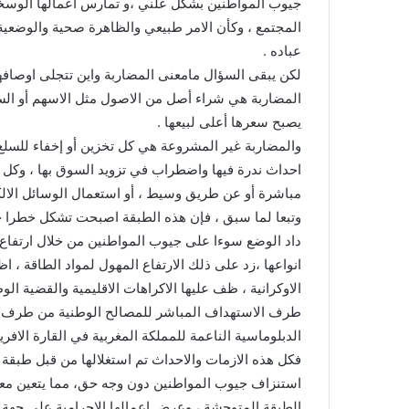
جيوب المواطنين بشكل علني ،و تمارس اعمالها الوسخة 
المجتمع ، وكأن الامر طبيعي والظاهرة صحية والوضعية 
عباده .
لكن يبقى السؤال مامعنى المضاربة واين تتجلى اوصافه
المضاربة هي شراء أصل من الاصول مثل الاسهم أو السندات
يصبح سعرها أعلى لبيعها .
والمضاربة غير المشروعة هي كل تخزين أو إخفاء للسلع أ
احداث ندرة فيها واضطراب في تزويد السوق بها ، وكل 
مباشرة أو عن طريق وسيط ، أو استعمال الوسائل الالكتر
وتبعا لما سبق ، فإن هذه الطبقة اصبحت تشكل خطرا حا
داد الوضع سوءا على جيوب المواطنين من خلال ارتفاع 
انواعها ،زد على ذلك الارتفاع المهول لمواد الطاقة ، اظ
الاوكرانية ، ظف عليها الاكراهات الاقليمية والقضية ال
طرف الاستهداف المباشر للمصالح الوطنية من طرف الج
الدبلوماسية الناعمة للمملكة المغربية في القارة الافريق
فكل هذه الازمات والاحداث تم استغلالها من قبل طبق
استنزاف جيوب المواطنين دون وجه حق، مما يتعين م
الطبقة المتوحشة ، وعرض اعمالها الاجرامية على جهة ا