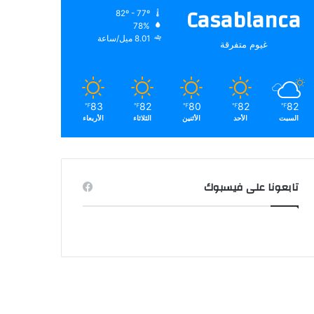
Casablanca
82º - 77º
78%
8.01 ميل/ساعة
غيوم متفرقة
83
82
80
82
82
℉
℉
℉
℉
℉
السبت
الأحد
الأثنين
الثلاثاء
الأربعاء
تابعونا على فيسبوك