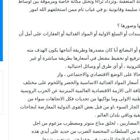
المتعفنة ،وتزداد ثراءا وتحتل مكانة خاصة ومرموقة بين اوساط
سليمة وقانونية ،و في غياب تام ممن استخلفهم الله امور
ا وصورها ؟
 أو السلع الاولية أو المواد الغذائية أو العقارات على أمل أن
و البضائع أيا كان مصدرها وطريقة أنتاجها يكون الهدف منه
ترفيع او تخفيظ مفتعل في أسعارها بطريقة مباشرة أو غير
ونية ، أو أي طرق أو وسائل احتيالية .
لا على الوضع الاقتصادي والاجتماعي ، واز
أسعار المواد الغذائية الاساسية والخضر واللحوم على مختلف
افة الى الازمة الاقتصادية العالمية المترتبة عن الحرب الروسية
وطنية الاولى وما يواكبها من تحديات فكل الاتجاهات سواء من
ار السوء ،او من قبل بعض القوى الدولية المعارضة لنجاحات
ية وباقي بلدان العالم .
ة المضاربين ، لخلق مناخ متوتر ومضطرب مزعوم من اجل
عه من السلطات المختصة الضرب من حديد على أيدي هذه
لقضاء لاتخاذ المتعين في حقها حتى تستعيد رشدها .