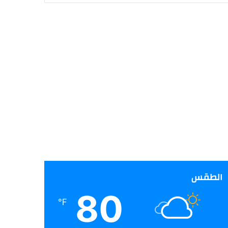
الطقس
80
℉