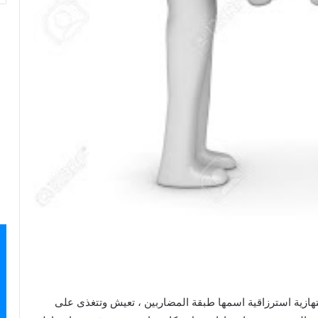
هازية استرزاقية اسمها طبقة المضاربين ، تعيش وتتغذى على