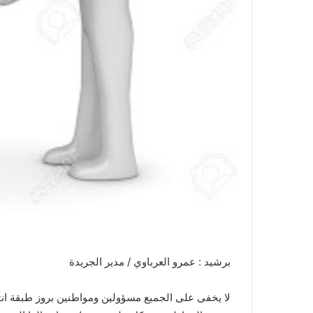
ن
ي
ا
برشيد : عمرو العرباوي / مدير الجريدة
لا يخفى على الجميع مسؤولين ومواطنين بروز طبقة انت