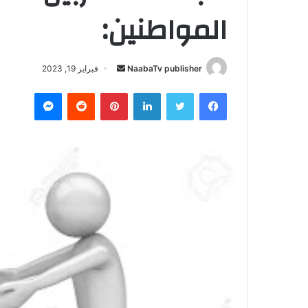
المواطنين:
NaabaTv publisher
أ
فبراير 19, 2023
ر
فيسبوك
تويتر
لينكدإن
بينتيريست
‏Reddit
ماسنجر
س
ل
ب
ر
ي
د
ا
إ
ل
ك
ت
ر
و