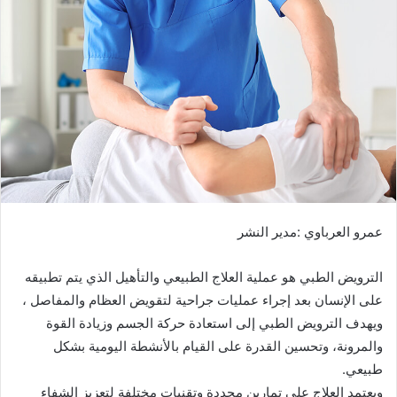
ب
ر
ي
د
ا
إ
ل
ك
ت
ر
عمرو العرباوي :مدير النشر
و
ن
ي
الترويض الطبي هو عملية العلاج الطبيعي والتأهيل الذي يتم تطبيقه
ا
على الإنسان بعد إجراء عمليات جراحية لتقويض العظام والمفاصل ،
ويهدف الترويض الطبي إلى استعادة حركة الجسم وزيادة القوة
والمرونة، وتحسين القدرة على القيام بالأنشطة اليومية بشكل
طبيعي.
ويعتمد العلاج على تمارين محددة وتقنيات مختلفة لتعزيز الشفاء