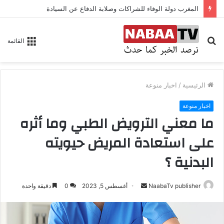
المغرب دولة الوفاء للشراكات وصلابة الدفاع عن السيادة
بحث
القائمة
عن
الرئيسية
/
اخبار منوعة
اخبار منوعة
ما معني الترويض الطبي وما أثره
على استعادة المريض حيويته
البدنية ؟
NaabaTv publisher
أ
أغسطس 5, 2023
0
دقيقة واحدة
ر
س
ل