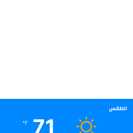
الطقس
71
℉