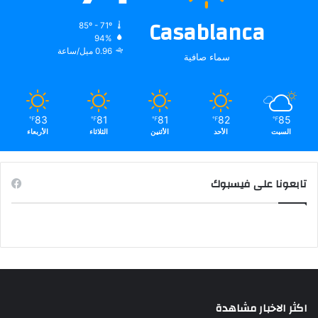
Casablanca
85º - 71º
94%
0.96 ميل/ساعة
سماء صافية
83
81
81
82
85
℉
℉
℉
℉
℉
السبت
الأحد
الأثنين
الثلاثاء
الأربعاء
تابعونا على فيسبوك
اكثر الاخبار مشاهدة