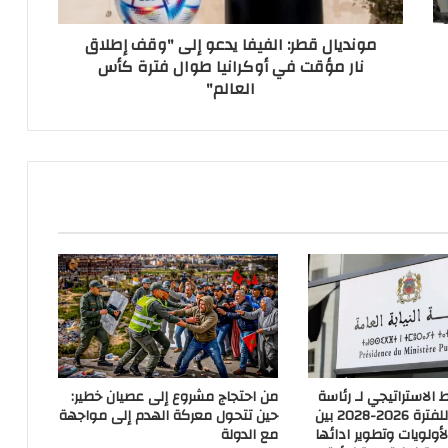
مونديال قطر: الفيفا يدعو إلى "وقف إطلاق
نار مؤقت في أوكرانيا طوال فترة كأس
العالم"
لاستراتيجي لـ رئاسة
من احتجاج مشروع إلى عصيان خطير:
النيابة العامة للفترة 2026-2028 بين
حين تتحول معركة الهدم إلى مواجهة
أولويات وتطوير ادائها
مع الدولة