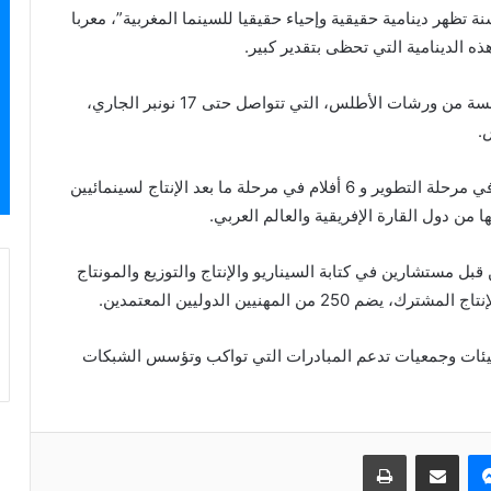
ة تظهر دينامية حقيقية وإحياء حقيقيا للسينما المغربية”، معربا
 الدينامية التي تحظى بتقدير كبير.
يشار إلى أنه تم اختيار 23 مشروعا وفيلما للدورة الخامسة من ورشات الأطلس، التي تتواصل حتى 17 نونبر الجاري،
ويقدم برنامج ورشات الأطلس هذه السنة 16 مشروعا في مرحلة التطوير و 6 أفلام في مرحلة ما بعد الإنتاج لسينمائيين
اكبة خاصة من قبل مستشارين في كتابة السيناريو والإنتاج والتوزيع والمونتاج
المهنيين الدوليين المعتمدين.
هيئات وجمعيات تدعم المبادرات التي تواكب وتؤسس الشبكات
ماسنجر
مشاركة عبر البريد
طباعة