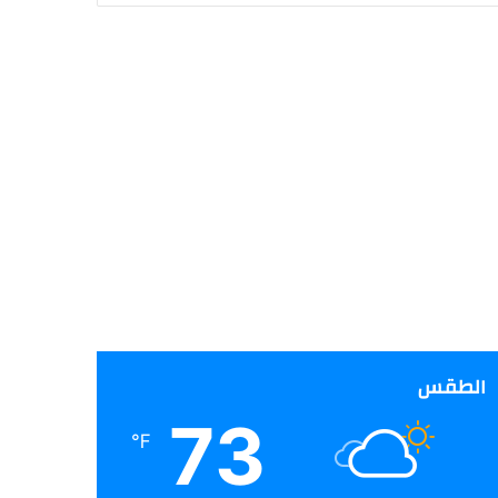
الطقس
73
℉