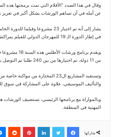
وقال في هذا الصدد “الأفلام التي تمت برمجتها هذه السن
عن أمله في أن تساهم الورشات بشكل أكبر في تعزيز هذه
في إطار الدورة الـ 19 للمهرجان الدولي للفيلم بمراكش.
من 11 دولة، تم اختيارها من بين 240 طلبا تم التوصل بها من دول القارة الإفريقية والعالم العربي.
وتستفيد المشاريع ال23 المختارة من مو
والتأليف الموسيقي، علاوة على المشاركة في سوق للإنتاج المشترك، يضم 250 من 
وبالموازاة مع برنامجها الرئيسي، تستضيف الورشات 
المهنية في المنطقة.
فيسبوك
تويتر
لينكدإن
بينتيريست
‏Reddit
شاركها