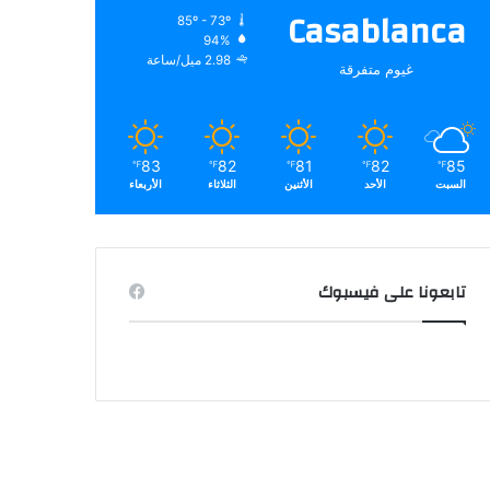
Casablanca
85º - 73º
94%
2.98 ميل/ساعة
غيوم متفرقة
83
82
81
82
85
℉
℉
℉
℉
℉
السبت
الأحد
الأثنين
الثلاثاء
الأربعاء
تابعونا على فيسبوك