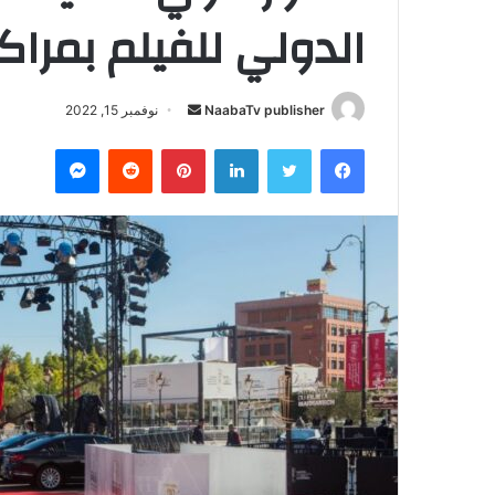
الدولي للفيلم بمرا
NaabaTv publisher
أ
نوفمبر 15, 2022
ر
فيسبوك
تويتر
لينكدإن
بينتيريست
‏Reddit
ماسنجر
س
ل
ب
ر
ي
د
ا
إ
ل
ك
ت
ر
و