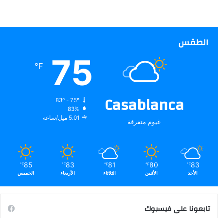
الطقس
75
℉
Casablanca
83º - 75º
83%
5.01 ميل/ساعة
غيوم متفرقة
85
83
81
80
83
℉
℉
℉
℉
℉
الأحد
الأثنين
الثلاثاء
الأربعاء
الخميس
تابعونا على فيسبوك