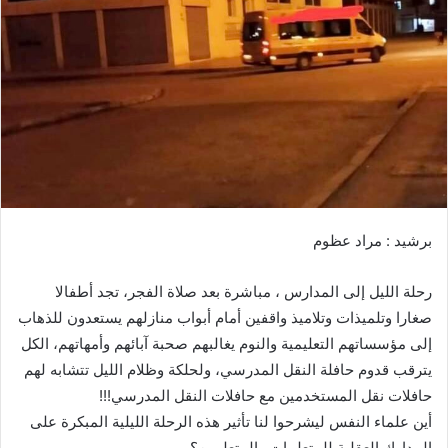
ر
ي
د
ا
إ
ل
ك
ت
ر
و
برشيد : مراد عظوم
ن
ي
رحلة الليل إلى المدارس ، مباشرة بعد صلاة الفجر، تجد أطفالا
ا
صغارا وتلميذات وتلاميذ واقفين أمام أبواب منازلهم يستعدون للذهاب
إلى مؤسساتهم التعليمية والنوم يغالبهم صحبة آبائهم وأمهاتهم، الكل
يترقب قدوم حافلة النقل المدرسي، ولحلكة وظلام الليل تتشابه لهم
حافلات نقل المستخدمين مع حافلات النقل المدرسي!!!
أين علماء النفس ليشرحوا لنا تأثير هذه الرحلة الليلية المبكرة على
المدارك العقلية للمتعلمات والمتعلمين؟