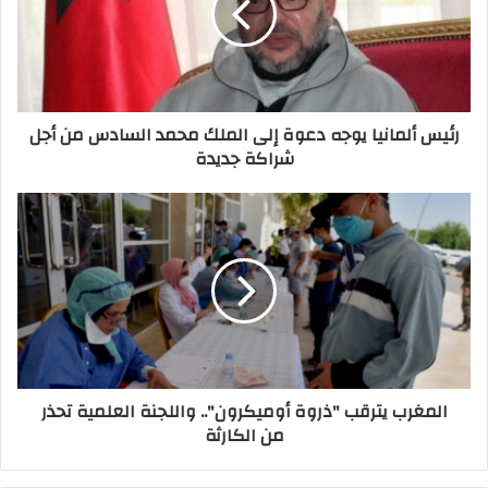
رئيس ألمانيا يوجه دعوة إلى الملك محمد السادس من أجل
شراكة جديدة
المغرب يترقب "ذروة أوميكرون".. واللجنة العلمية تحذر
من الكارثة