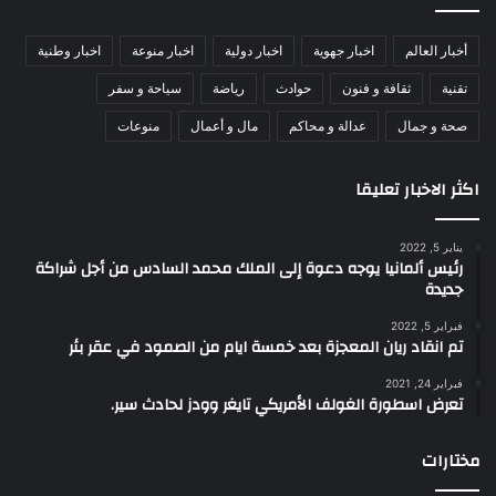
أخبار العالم
اخبار جهوية
اخبار دولية
اخبار منوعة
اخبار وطنية
تقنية
ثقافة و فنون
حوادث
رياضة
سياحة و سفر
صحة و جمال
عدالة و محاكم
مال و أعمال
منوعات
اكثر الاخبار تعليقا
يناير 5, 2022
رئيس ألمانيا يوجه دعوة إلى الملك محمد السادس من أجل شراكة
جديدة
فبراير 5, 2022
تم انقاد ريان المعجزة بعد خمسة ايام من الصمود في عقر بئر
فبراير 24, 2021
تعرض اسطورة الغولف الأمريكي تايغر وودز لحادث سير.
مختارات