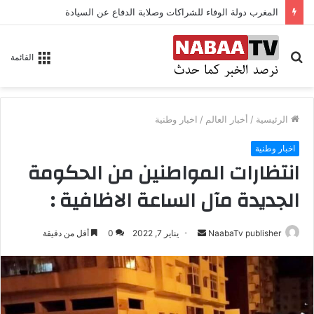
المغرب دولة الوفاء للشراكات وصلابة الدفاع عن السيادة
بحث
القائمة
عن
الرئيسية
/
أخبار العالم
/
اخبار وطنية
اخبار وطنية
انتظارات المواطنين من الحكومة
الجديدة مآل الساعة الاظافية :
NaabaTv publisher
أ
يناير 7, 2022
0
أقل من دقيقة
ر
س
ل
ب