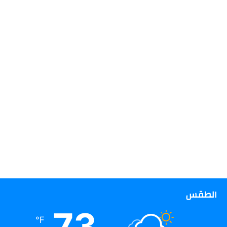
الطقس
73
℉