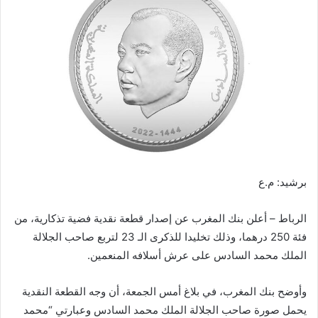
ب
ر
ي
د
ا
إ
ل
ك
ت
ر
برشيد: م.ع
و
ن
الرباط – أعلن بنك المغرب عن إصدار قطعة نقدية فضية تذكارية، من
ي
فئة 250 درهما، وذلك تخليدا للذكرى الـ 23 لتربع صاحب الجلالة
ا
الملك محمد السادس على عرش أسلافه المنعمين.
وأوضح بنك المغرب، في بلاغ أمس الجمعة، أن وجه القطعة النقدية
يحمل صورة صاحب الجلالة الملك محمد السادس وعبارتي “محمد