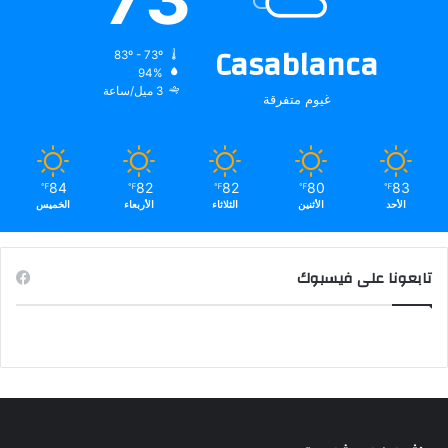
Casablanca
83º - 73º
94%
3 ميل/ساعة
غيوم متفرقة
84
82
82
80
83
℉
℉
℉
℉
℉
الأحد
الأثنين
الثلاثاء
الأربعاء
الخميس
تابعونا على فيسبوك