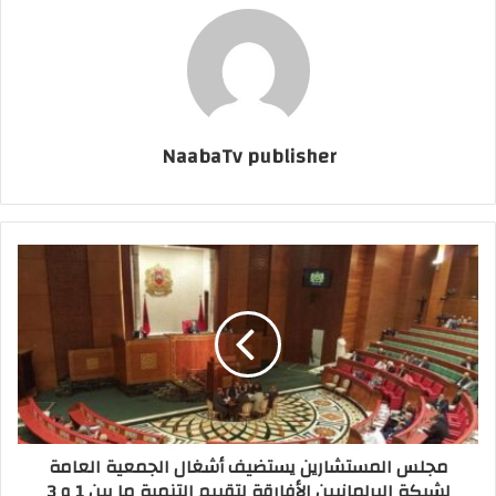
NaabaTv publisher
مجلس المستشارين يستضيف أشغال الجمعية العامة
لشبكة البرلمانيين الأفارقة لتقييم التنمية ما بين 1 و 3