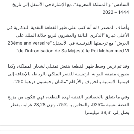
السادس” و”المملكة المغربية”، مع الإشارة في الأسفل إلى تاريخ
1444 – 2022.
وأضاف المصدر ذاته أنه كتب على ظهر القطعة النقدية التذكارية في
الأعلى عبارة “الذكرى الثالثة والعشرون لتربع جلالة الملك على
العرش” مع ترجمتها الفرنسية في الأسفل: “23ème anniversaire
de l’intronisation de Sa Majesté le Roi Mohammed VI”.
وقد تم تزيين وسط ظهر القطعة بنقش تمثيلي لشعار المملكة، وكذا
بصورة منمقة للبوابة الرئيسية للقصر الملكي بالرباط، بالإضافة إلى
قيمتها الاسمية بالحروف والأرقام “مائتان وخمسون درهما 250”.
وفي ما يتعلق بالخصائص التقنية لهذه القطعة، فهي تتكون من مزيج
الفضة بنسبة ‰925، والنحاس بـ ‰75، وتزن 28,28 غراما، بقطر
يصل إلى 38,61 ميليمترا.