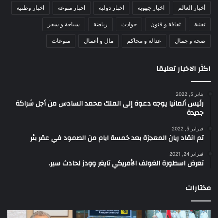
أخبار العالم
اخبار جهوية
اخبار دولية
اخبار منوعة
اخبار وطنية
تقنية
ثقافة و فنون
حوادث
رياضة
سياحة و سفر
صحة و جمال
عدالة و محاكم
مال و أعمال
منوعات
اكثر الاخبار تعليقا
يناير 5, 2022
رئيس ألمانيا يوجه دعوة إلى الملك محمد السادس من أجل شراكة
جديدة
فبراير 5, 2022
تم انقاد ريان المعجزة بعد خمسة ايام من الصمود في عقر بئر
فبراير 24, 2021
تعرض اسطورة الغولف الأمريكي تايغر وودز لحادث سير.
مختارات