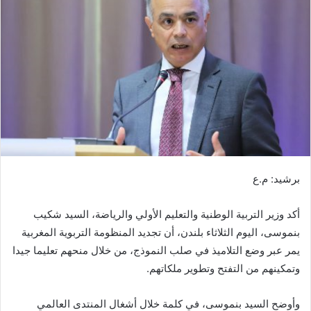
ب
ر
ي
د
ا
إ
ل
ك
ت
ر
برشيد: م.ع
و
ن
أكد وزير التربية الوطنية والتعليم الأولي والرياضة، السيد شكيب
ي
ا
بنموسى، اليوم الثلاثاء بلندن، أن تجديد المنظومة التربوية المغربية
يمر عبر وضع التلاميذ في صلب النموذج، من خلال منحهم تعليما جيدا
وتمكينهم من التفتح وتطوير ملكاتهم.
وأوضح السيد بنموسى، في كلمة خلال أشغال المنتدى العالمي