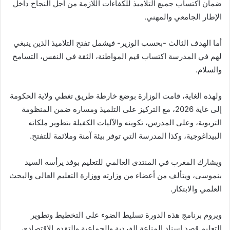
ضمان اكتساب جميع التلاميذ للكفاءات اللازمة من أجل النجاح داخل
الإطار الجامعي والمهني.
أما الهدف الثالث -بحسب الوزير- فيشمل تفتح التلاميذ الذين ينبغي
لهم في المدرسة اكتساب قيم المواطنة، الثقة في النفس، التسامح
والسلام.
ولهذه الغاية، قامت الوزارة بوضع خارطة طريق تغطي ولاية الحكومة
إلى غاية 2026، مع التركيز على التلميذ ومساره ضمن المنظومة
التربوية، وعلى المدرس، تكوينه والآليات الكفيلة بتطوير ملكاته
البيداغوجية، وكذا المدرسة التي توفر بيئة آمنة وملائمة للتفتح.
ويشارك المغرب في المنتدى العالمي للتعليم بوفد يرأسه السيد
بنموسى، ويتألف من أعضاء من وزارته ووزارة التعليم العالي والبحث
العلمي والابتكار.
ويروم برنامج هذه الدورة تسليط الضوء على التخطيط وتطوير
التعليم قصد إسناد المناعة الفردية والجماعية والتقدم الاقتصادي.