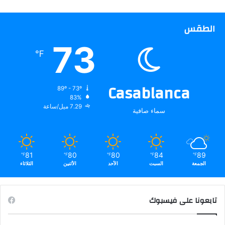
الطقس
73
℉
Casablanca
89º - 73º
83%
7.29 ميل/ساعة
سماء صافية
81
80
80
84
89
℉
℉
℉
℉
℉
الجمعة
السبت
الأحد
الأثنين
الثلاثاء
تابعونا على فيسبوك