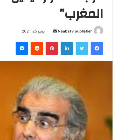
المغرب”
NaabaTv publisher
أ
يونيو 25, 2021
ر
فيسبوك
تويتر
لينكدإن
بينتيريست
‏Reddit
ماسنجر
س
ل
ب
ر
ي
د
ا
إ
ل
ك
ت
ر
و