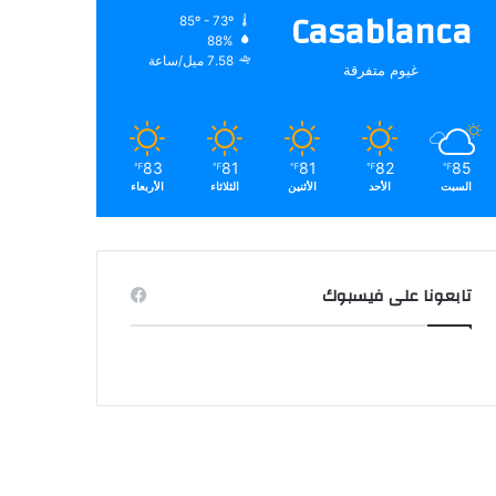
Casablanca
85º - 73º
88%
7.58 ميل/ساعة
غيوم متفرقة
83
81
81
82
85
℉
℉
℉
℉
℉
السبت
الأحد
الأثنين
الثلاثاء
الأربعاء
تابعونا على فيسبوك