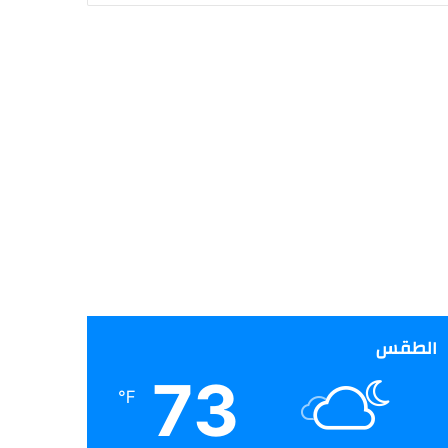
الطقس
73
℉