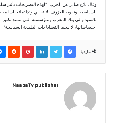
وقال بلاغ صادر عن الحزب: “لهذه التصريحات تأثير 
السياسية، وتقوية العزوف الانتخابي وتداعياته السلبية ع
بالسيد والي بنك المغرب وبمؤسسته التي تتمتع بكثير 
اختصاصاتها، لا سيما القضايا ذات الطبيعة السياسية”.
فيسبوك
تويتر
لينكدإن
بينتيريست
‏Reddit
شاركها
NaabaTv publisher