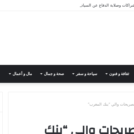
شراكات وصلابة الدفاع عن السيادة
ثقافة و فنون
سياحة و سفر
صحة و جمال
مال و أعمال
تصريحات والي “بنك المغرب”
تصريحات والي “بنك