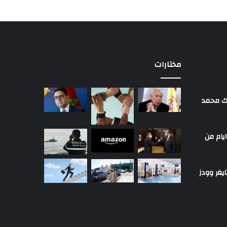
مختارات
لك محمد
ايام من
يغر وودز