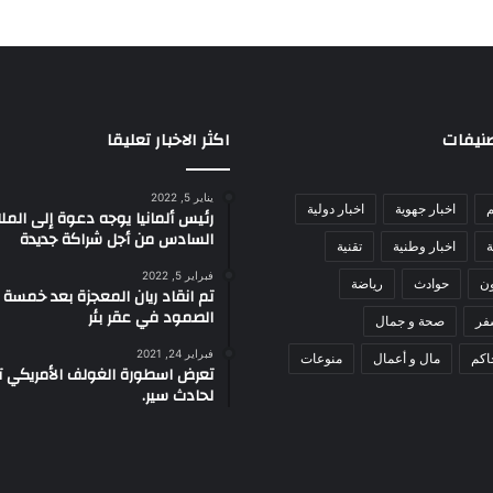
صنيفات
اكثر الاخبار تعليقا
يناير 5, 2022
م
اخبار جهوية
اخبار دولية
رئيس ألمانيا يوجه دعوة إلى الم
السادس من أجل شراكة جديدة
ة
اخبار وطنية
تقنية
فبراير 5, 2022
ون
حوادث
رياضة
تم انقاد ريان المعجزة بعد خمسة 
الصمود في عقر بئر
فر
صحة و جمال
فبراير 24, 2021
اكم
مال و أعمال
منوعات
تعرض اسطورة الغولف الأمريكي تا
لحادث سير.