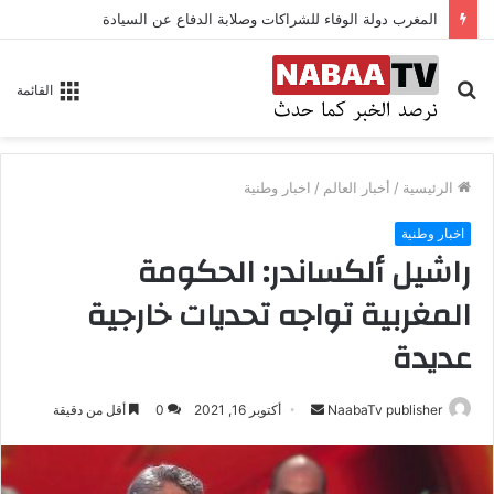
المغرب دولة الوفاء للشراكات وصلابة الدفاع عن السيادة
بحث
القائمة
عن
الرئيسية
/
أخبار العالم
/
اخبار وطنية
اخبار وطنية
راشيل ألكساندر: الحكومة
المغربية تواجه تحديات خارجية
عديدة
NaabaTv publisher
أ
أكتوبر 16, 2021
0
أقل من دقيقة
ر
س
ل