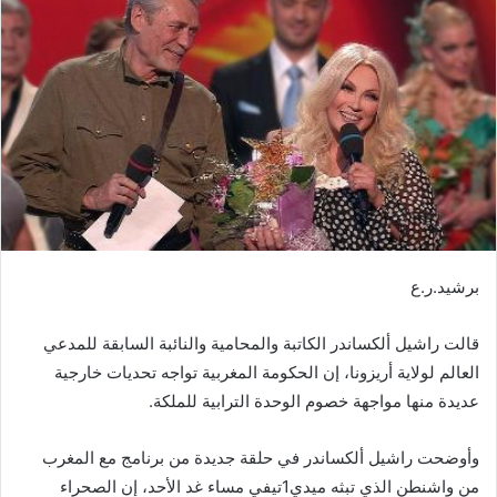
ب
ر
ي
د
ا
إ
ل
ك
ت
ر
برشيد.ر.ع
و
ن
قالت راشيل ألكساندر الكاتبة والمحامية والنائبة السابقة للمدعي
ي
ا
العالم لولاية أريزونا، إن الحكومة المغربية تواجه تحديات خارجية
عديدة منها مواجهة خصوم الوحدة الترابية للملكة.
وأوضحت راشيل ألكساندر في حلقة جديدة من برنامج مع المغرب
من واشنطن الذي تبثه ميدي1تيفي مساء غد الأحد، إن الصحراء