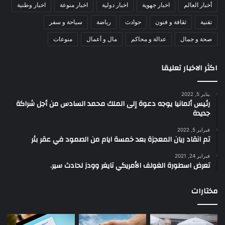
أخبار العالم
اخبار جهوية
اخبار دولية
اخبار منوعة
اخبار وطنية
تقنية
ثقافة و فنون
حوادث
رياضة
سياحة و سفر
صحة و جمال
عدالة و محاكم
مال و أعمال
منوعات
اكثر الاخبار تعليقا
يناير 5, 2022
رئيس ألمانيا يوجه دعوة إلى الملك محمد السادس من أجل شراكة
جديدة
فبراير 5, 2022
تم انقاد ريان المعجزة بعد خمسة ايام من الصمود في عقر بئر
فبراير 24, 2021
تعرض اسطورة الغولف الأمريكي تايغر وودز لحادث سير.
مختارات