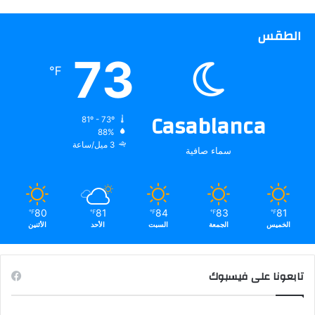
الطقس
73
℉
Casablanca
81º - 73º
88%
3 ميل/ساعة
سماء صافية
80
81
84
83
81
℉
℉
℉
℉
℉
الخميس
الجمعة
السبت
الأحد
الأثنين
تابعونا على فيسبوك