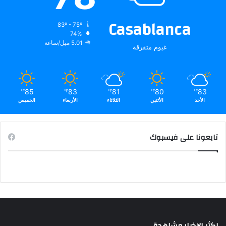
Casablanca
83º - 75º
74%
5.01 ميل/ساعة
غيوم متفرقة
85
83
81
80
83
℉
℉
℉
℉
℉
الأحد
الأثنين
الثلاثاء
الأربعاء
الخميس
تابعونا على فيسبوك
اكثر الاخبار مشاهدة