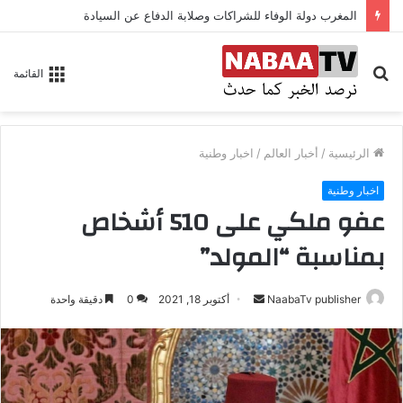
المغرب دولة الوفاء للشراكات وصلابة الدفاع عن السيادة
بحث
القائمة
عن
الرئيسية
/
أخبار العالم
/
اخبار وطنية
اخبار وطنية
عفو ملكي على 510 أشخاص
بمناسبة “المولد”
NaabaTv publisher
أ
أكتوبر 18, 2021
0
دقيقة واحدة
ر
س
ل
ب