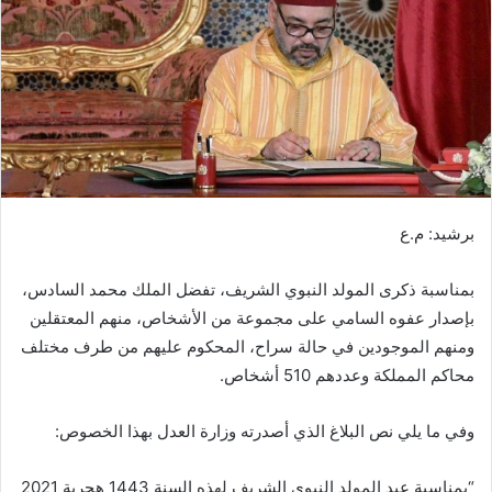
ر
ي
د
ا
إ
ل
ك
ت
ر
برشيد: م.ع
و
ن
بمناسبة ذكرى المولد النبوي الشريف، تفضل الملك محمد السادس،
ي
بإصدار عفوه السامي على مجموعة من الأشخاص، منهم المعتقلين
ا
ومنهم الموجودين في حالة سراح، المحكوم عليهم من طرف مختلف
محاكم المملكة وعددهم 510 أشخاص.
وفي ما يلي نص البلاغ الذي أصدرته وزارة العدل بهذا الخصوص:
“بمناسبة عيد المولد النبوي الشريف لهذه السنة 1443 هجرية 2021