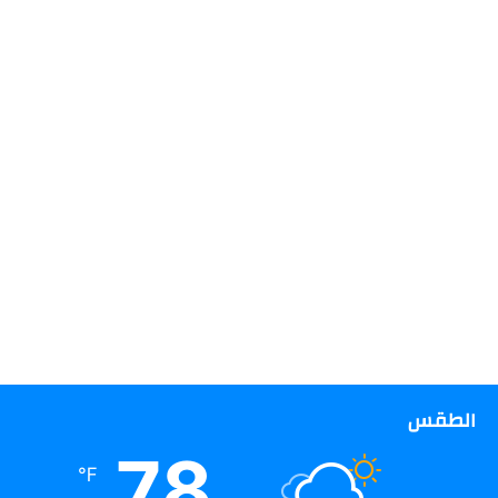
الطقس
78
℉