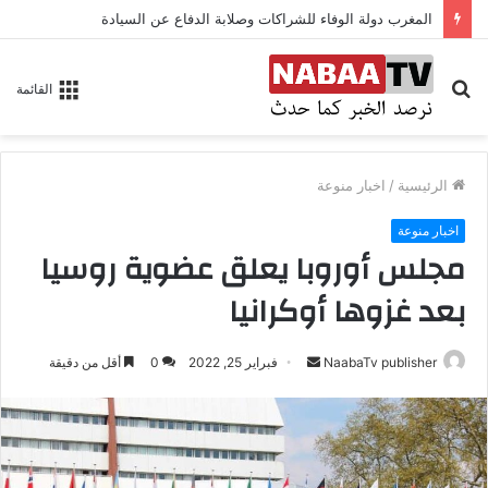
المغرب دولة الوفاء للشراكات وصلابة الدفاع عن السيادة
بحث
القائمة
عن
الرئيسية
/
اخبار منوعة
اخبار منوعة
مجلس أوروبا يعلق عضوية روسيا
بعد غزوها أوكرانيا
NaabaTv publisher
أ
فبراير 25, 2022
0
أقل من دقيقة
ر
س
ل
ب