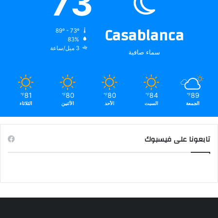
73
Casablanca
89º - 73º
83%
3 ميل/ساعة
سماء صافية
81
80
80
84
89
℉
℉
℉
℉
℉
الجمعة
السبت
الأحد
الأثنين
الثلاثاء
تابعونا على فيسبوك