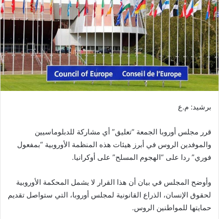
ر
ي
د
ا
إ
ل
ك
ت
ر
برشيد: م.ع
و
ن
قرر مجلس أوروبا الجمعة “تعليق” أي مشاركة للدبلوماسيين
ي
ا
والموفدين الروس في أبرز هيئات هذه المنظمة الأوروبية “بمفعول
فوري” ردا على “الهجوم المسلح” على أوكرانيا.
وأوضح المجلس في بيان أن هذا القرار لا يشمل المحكمة الأوروبية
لحقوق الإنسان، الذراع القانونية لمجلس أوروبا، التي ستواصل تقديم
حمايتها للمواطنين الروس.