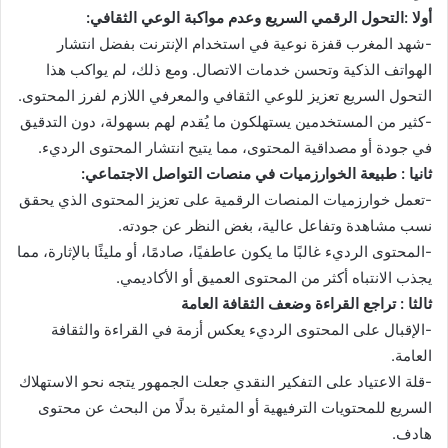
أولا :التحول الرقمي السريع وعدم مواكبة الوعي الثقافي:
-شهد المغرب قفزة نوعية في استخدام الإنترنت بفضل انتشار
الهواتف الذكية وتحسن خدمات الاتصال. ومع ذلك، لم يواكب هذا
التحول السريع تعزيز للوعي الثقافي والمعرفي اللازم لفرز المحتوى.
-كثير من المستخدمين يستهلكون ما يُقدم لهم بسهولة، دون التدقيق
في جودة أو مصداقية المحتوى، مما يتيح انتشار المحتوى الرديء.
ثانيا : طبيعة الخوارزميات في منصات التواصل الاجتماعي:
-تعمل خوارزميات المنصات الرقمية على تعزيز المحتوى الذي يحقق
نسب مشاهدة وتفاعل عالية، بغض النظر عن جودته.
-المحتوى الرديء غالبًا ما يكون عاطفيًا، صادمًا، أو مليئًا بالإثارة، مما
يجذب الانتباه أكثر من المحتوى العميق أو الأكاديمي.
ثالثا : تراجع القراءة وضعف الثقافة العامة
-الإقبال على المحتوى الرديء يعكس أزمة في القراءة والثقافة
العامة.
-قلة الاعتياد على التفكير النقدي جعلت الجمهور يتجه نحو الاستهلاك
السريع للمحتويات الترفيهية أو المثيرة بدلًا من البحث عن محتوى
هادف.