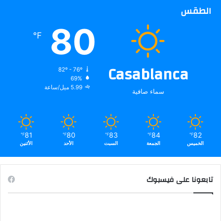
الطقس
80
℉
Casablanca
82º - 76º
69%
5.99 ميل/ساعة
سماء صافية
81
80
83
84
82
℉
℉
℉
℉
℉
الخميس
الجمعة
السبت
الأحد
الأثنين
تابعونا على فيسبوك