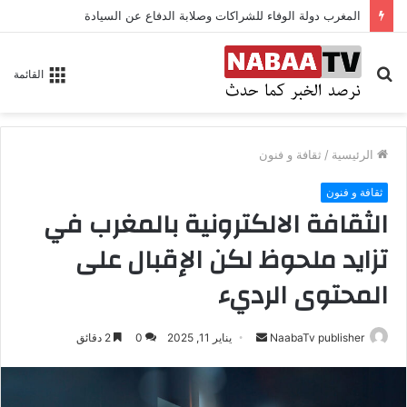
المغرب دولة الوفاء للشراكات وصلابة الدفاع عن السيادة
بحث
القائمة
عن
الرئيسية
/
ثقافة و فنون
ثقافة و فنون
الثقافة الالكترونية بالمغرب في
تزايد ملحوظ لكن الإقبال على
المحتوى الرديء
NaabaTv publisher
أ
يناير 11, 2025
0
2 دقائق
ر
س
ل