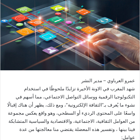
ب
ر
ي
د
ا
إ
ل
ك
ت
ر
عمرو العرباوي – مدير النشر
و
شهد المغرب في الاونة الأخيرة تزايدًا ملحوظًا في استخدام
ن
التكنولوجيا الرقمية ووسائل التواصل الاجتماعي، مما أسهم في
ي
ا
نشوء ما يُعرف بـ”الثقافة الإلكترونية”، ومع ذلك، يظهر أن هناك إقبالًا
واسعًا على المحتوى الرديء أو السطحي، وهو واقع يعكس مجموعة
من العوامل الثقافية، الاجتماعية، والاقتصادية والسياسية المتشابكة
فينا بينها ، وتفسير هذه المعضلة يقتضي منا معالجتها من عدة
عوامل: