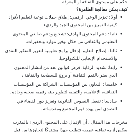
حكم على مستوى الثقافة أو المعرفة.
كيف يمكن معالجة الظاهرة؟
أولا : تعزيز الوعي الرقمي: إطلاق حملات توعية لتعليم الأفراد
كيفية التمييز بين المحتوى الجيد والرديء.
ثانيا : دعم المحتوى الهادف: تشجيع ودعم صانعي المحتوى
التعليمي والثقافي من خلال توفير موارد وتحفيزات.
ثالثا : إصلاح التعليم: إدخال برامج تعليمية لتعزيز التفكير النقدي
والاستخدام الإيجابي للتكنولوجيا.
رابعا: تشديد الرقابة: فرض قوانين تحد من انتشار المحتوى
الذي يضر بالقيم الثقافية أو يروج للسطحية والتفاهة ،
خامسا : التعاون بين المؤسسات: الشراكة بين المؤسسات
الثقافية، الإعلامية، والتقنية لتطوير بيئة رقمية صحية وجادة .
سادسا : تفعيل النصوص القانونية وتعزيز دور القضاء في
التصدي لمن يهدد قيم المجتمع ومقدساته .
مخرحات هذا المقال ، أن الإقبال على المحتوى الرديء بالمغرب
يعكس أزمة ثقافية عميقة تتطلب جهدًا مشتركًا لتجاوزها من قبل