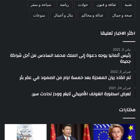
تقنية
ثقافة و فنون
حوادث
رياضة
سياحة و سفر
صحة و جمال
عدالة و محاكم
مال و أعمال
منوعات
اكثر الاخبار تعليقا
يناير 5, 2022
رئيس ألمانيا يوجه دعوة إلى الملك محمد السادس من أجل شراكة
جديدة
فبراير 5, 2022
تم انقاد ريان المعجزة بعد خمسة ايام من الصمود في عقر بئر
فبراير 24, 2021
تعرض اسطورة الغولف الأمريكي تايغر وودز لحادث سير.
مختارات