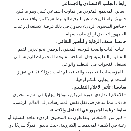
رابعا : الجانب الاقتصادي والاجتماعي
-يعاني المجتمع المغربي من تفاوت اجتماعي كبير، وهو ما يُنتج
جمهورًا واسعًا يبحث عن الترفيه البسيط هروبًا من واقع صعب.
-صانعو المحتوى الرديء يجدون في ذلك فرصة لاستغلال رغبات
الجمهور لتحقيق أرباح مادية سهلة.
خامسا :ضعف الرقابة والتأطير الثقافي،
-غياب آليات واضحة لتوجيه المحتوى الرقمي نحو تعزيز القيم
الثقافية والتعليمية جعل الساحة مفتوحة للمحتويات الرديئة التي
تستغل الفجوات في التنظيم والوعي.
– المؤسسات التعليمية والثقافية لم تلعب دورًا كافيًا في تعزيز
استخدام إيجابي للتكنولوجيا.
سادسا : تأثير الإعلام التقليدي،
– الإعلام التقليدي بدوره لم يكن نموذجًا إيجابيًا في تقديم محتوى
هادف، مما ساهم في نقل نفس الممارسات إلى العالم الرقمي.
سابعا : رغبة الجمهور في التفاعل والانتماء،
– كثير من الأشخاص يتفاعلون مع المحتوى الرديء بدافع التسلية أو
رغبة في الانتماء لمجتمعات إلكترونية، حيث يجدون قبولًا سريعًا دون