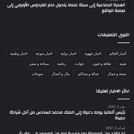
الهجرة الجماعية إلى سبتة عندما يتحول حلم الفردوس الأوروبي إلى
صدمة الواقع
اقوى التصنيفات
أخبار العالم
اخبار جهوية
اخبار دولية
اخبار منوعة
اخبار وطنية
تقنية
ثقافة و فنون
حوادث
رياضة
سياحة و سفر
صحة و جمال
عدالة و محاكم
مال و أعمال
منوعات
اكثر الاخبار تعليقا
يناير 5, 2022
رئيس ألمانيا يوجه دعوة إلى الملك محمد السادس من أجل شراكة
جديدة
فبراير 5, 2022
تم انقاد ريان المعجزة بعد خمسة ايام من الصمود في عقر بئر