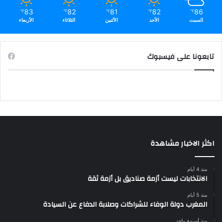
83
82
81
82
86
℉
℉
℉
℉
℉
السبت
الأحد
الأثنين
الثلاثاء
الأربعاء
تابعونا على فيسبوك
اكثر الاخبار مشاهدة
منذ 4 أيام
الانتخابات ليست أزمة صناديق بل أزمة ثقة
منذ 5 أيام
المغرب دولة الوفاء للشراكات وصلابة الدفاع عن السيادة
منذ أسبوع واحد