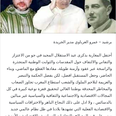
ر
ي
د
ا
إ
ل
ك
برشيد – عمرو العرباوي مدير الجريدة
ت
ر
أحتفل المغاربة بذكرى عيد الاستقلال المجيد في جو من الاعتزاز
و
والتفاني والالتفاف حول المقدسات والثوابت الوطنية المتجذرة
ن
والراسخة عبر عقود وأزمنة طويلة، مفادها القطع مع الماضي، وبناء
ي
الحاضر، وجعل المستقبل افضل، لكن بفضل الحكمة والتبصر
ا
والعزيمة لتلاحم الملوك والشعب استطاع المغرب تجاوز الصعاب
والمخاطر المحدقة بوطننا الغالي لتحقيق قفزة نوعية كبيرة في كل
المجالات الاقتصادية والاجتماعية والثقافية والسياسية غير مبالين
بالدسائس ، ولا ادل على ذلك النجاح الباهر والاختراقات السياسية
والاقتصادية الفعلية التي تشهدها بلادنا في ظل نظام عالمي جديد
مبني علي قيم المصالح والتجاذبات السياسية والاقتصادية و الأمنية و