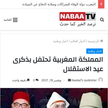
المغرب دولة الوفاء للشراكات وصلابة الدفاع عن السيادة
بحث
القائمة
عن
الرئيسية
/
أخبار العالم
/
اخبار وطنية
اخبار وطنية
المملكة المغربية تحتفل بذكرى
عيد الاستقلال
NaabaTv publisher
أ
نوفمبر 18, 2021
0
دقيقة واحدة
ر
س
ل
ب