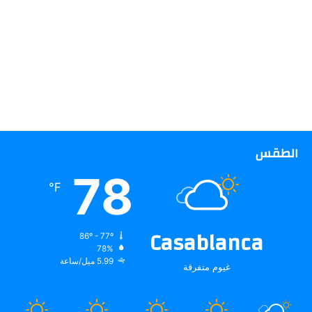
الطقس
78
℉
Casablanca
86º - 77º
78%
5.99 ميل/ساعة
غيوم متفرقة