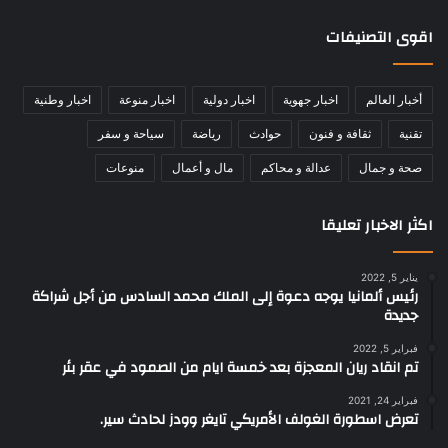
اقوى التصنيفات
أخبار العالم
اخبار جهوية
اخبار دولية
اخبار منوعة
اخبار وطنية
تقنية
ثقافة و فنون
حوادث
رياضة
سياحة و سفر
صحة و جمال
عدالة و محاكم
مال و أعمال
منوعات
اكثر الاخبار تعليقا
يناير 5, 2022
رئيس ألمانيا يوجه دعوة إلى الملك محمد السادس من أجل شراكة
جديدة
فبراير 5, 2022
تم انقاد ريان المعجزة بعد خمسة ايام من الصمود في عقر بئر
فبراير 24, 2021
تعرض اسطورة الغولف الأمريكي تايغر وودز لحادث سير.