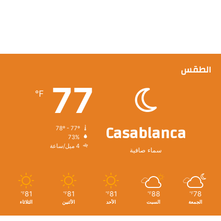
الطقس
77
℉
Casablanca
78º - 77º
73%
4 ميل/ساعة
سماء صافية
81
81
81
88
78
℉
℉
℉
℉
℉
الجمعة
السبت
الأحد
الأثنين
الثلاثاء