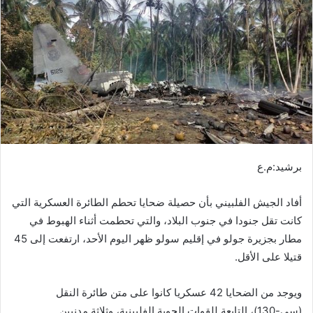
ب
ر
ي
د
ا
إ
ل
ك
ت
ر
برشيد:م.ع
و
ن
أفاد الجيش الفلبيني بأن حصيلة ضحايا تحطم الطائرة العسكرية التي
ي
كانت تقل جنودا في جنوب البلاد، والتي تحطمت أثناء الهبوط في
ا
مطار بجزيرة جولو في إقليم سولو ظهر اليوم الأحد، ارتفعت إلى 45
قتيلا على الأقل.
ويوجد من الضحايا 42 عسكريا كانوا على متن طائرة النقل
(سي-130)، التابعة للقوات الجوية الفلبينية، وثلاثة مدنيين.