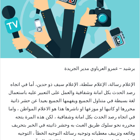
ر
ي
د
ا
إ
ل
ك
ت
ر
برشيد – عمرو العرباوي مدير الجريدة
و
ن
الإعلام رسالة، الإعلام سلطة، الإعلام سيف ذو حدين، أما في اتجاه
ي
ا
رصد الحدث بكل امانة وشفافية والعمل على التعبير عليه باستعمال
لغة بسيطة في متناول الجميع ويفهمها الجميع بعيدا عن حشر ذاتية
محررها او كاتبها او موزعها او ناشرها هذا هو الاعلام المواطن ، واما
في اتجاه رصد الحدث بكل امانة وشفافية ، لكن هذه المرة يتجه
محرره نحو سلوك طريق العبث به وحشر ذاتيته في الخبر بتحريف
وقائعه وتزييف معطياته وتوجيه رسائله التوجيه الخطأ ، التوجيه