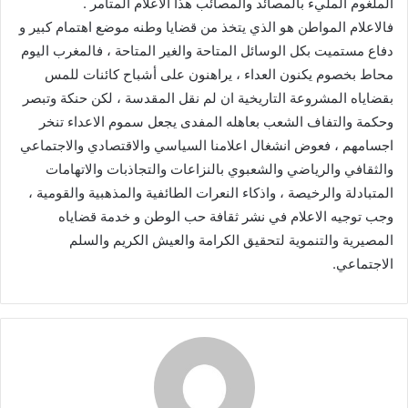
الملغوم المليء بالمصائد والمصائب هذا الاعلام المتآمر .
فالاعلام المواطن هو الذي يتخذ من قضايا وطنه موضع اهتمام كبير و
دفاع مستميت بكل الوسائل المتاحة والغير المتاحة ، فالمغرب اليوم
محاط بخصوم يكنون العداء ، يراهنون على أشباح كائنات للمس
بقضاياه المشروعة التاريخية ان لم نقل المقدسة ، لكن حنكة وتبصر
وحكمة والتفاف الشعب بعاهله المفدى يجعل سموم الاعداء تنخر
اجسامهم ، فعوض انشغال اعلامنا السياسي والاقتصادي والاجتماعي
والثقافي والرياضي والشعبوي بالنزاعات والتجاذبات والاتهامات
المتبادلة والرخيصة ، واذكاء النعرات الطائفية والمذهبية والقومية ،
وجب توجيه الاعلام في نشر ثقافة حب الوطن و خدمة قضاياه
المصيرية والتنموية لتحقيق الكرامة والعيش الكريم والسلم
الاجتماعي.