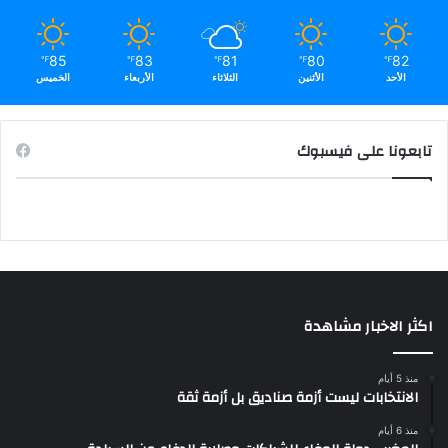
85
83
81
80
82
℉
℉
℉
℉
℉
الأحد
الأثنين
الثلاثاء
الأربعاء
الخميس
تابعونا على فيسبوك
اكثر الاخبار مشاهدة
منذ 5 أيام
الانتخابات ليست أزمة صناديق بل أزمة ثقة
منذ 6 أيام