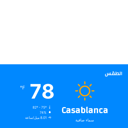
الطقس
78
℉
Casablanca
82º - 75º
74%
8.01 ميل/ساعة
سماء صافية