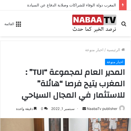
المغرب دولة الوفاء للشراكات وصلابة الدفاع عن السيادة
بحث
القائمة
عن
الرئيسية
/
اخبار منوعة
اخبار منوعة
المدير العام لمجموعة “TUI” :
المغرب يتيح فرصا “هائلة”
للاستثمار في المجال السياحي
NaabaTv publisher
أ
سبتمبر 1, 2022
0
دقيقة واحدة
ر
س
ل