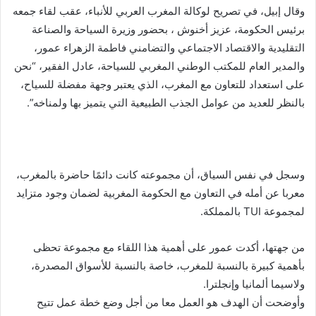
وقال إبيل، في تصريح لوكالة المغرب العربي للأنباء، عقب لقاء جمعه
برئيس الحكومة، عزيز أخنوش ، بحضور وزيرة السياحة والصناعة
التقليدية والاقتصاد الاجتماعي والتضامني فاطمة الزهراء عمور،
والمدير العام للمكتب الوطني المغربي للسياحة، عادل الفقير، “نحن
على استعداد للتعاون مع المغرب، الذي يعتبر وجهة مفضلة للسياح،
بالنظر للعديد من عوامل الجذب الطبيعية التي يتميز بها ولمناخه”.
وسجل في نفس السياق، أن مجموعته كانت دائمًا حاضرة بالمغرب،
معربا عن أمله في التعاون مع الحكومة المغربية لضمان وجود متزايد
لمجموعة TUI بالمملكة.
من جهتها، أكدت عمور على أهمية هذا اللقاء مع مجموعة تحظى
بأهمية كبيرة بالنسبة للمغرب، خاصة بالنسبة للأسواق المصدرة،
ولاسيما ألمانيا وإنجلترا.
وأوضحت أن الهدف هو العمل معا من أجل وضع خطة عمل تتيح