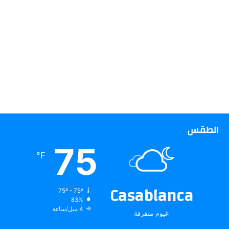
الطقس
75
℉
Casablanca
75º - 75º
83%
4 ميل/ساعة
غيوم متفرقة