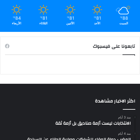
84
81
81
81
88
℉
℉
℉
℉
℉
السبت
الأحد
الأثنين
الثلاثاء
الأربعاء
تابعونا على فيسبوك
اكثر الاخبار مشاهدة
منذ 3 أيام
الانتخابات ليست أزمة صناديق بل أزمة ثقة
منذ 4 أيام
المغرب دولة الوفاء للشراكات وصلابة الدفاع عن السيادة