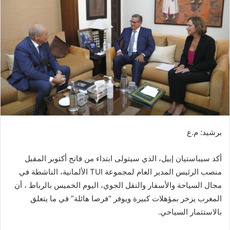
ب
ر
ي
د
ا
إ
ل
ك
ت
ر
برشيد: م.ع
و
ن
أكد سيباستيان إبيل، الذي سيتولى ابتداء من فاتح أكتوبر المقبل
ي
ا
منصب الرئيس المدير العام لمجموعة TUI الألمانية، الناشطة في
مجال السياحة والأسفار والنقل الجوي، اليوم الخميس بالرباط ، أن
المغرب يزخر بمؤهلات كبيرة ويوفر “فرصا هائلة” في ما يتعلق
بالاستثمار السياحي.