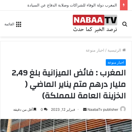
المغرب دولة الوفاء للشراكات وصلابة الدفاع عن السيادة
بحث
القائمة
عن
الرئيسية
/
اخبار منوعة
اخبار منوعة
المغرب : فائض الميزانية بلغ 2,49
مليار درهم متم يناير الماضي (
الخزينة العامة للمملكة)
NaabaTv publisher
أ
فبراير 12, 2023
0
أقل من دقيقة
ر
س
ل