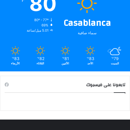
80
Casablanca
80º - 77º
69%
5.01 ميل/ساعة
سماء صافية
83
82
81
83
79
℉
℉
℉
℉
℉
السبت
الأحد
الأثنين
الثلاثاء
الأربعاء
تابعونا على فيسبوك