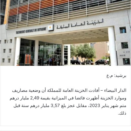
ب
ر
ي
د
ا
إ
ل
ك
ت
ر
برشيد: م.ع
و
ن
الدار البيضاء – أفادت الخزينة العامة للمملكة أن وضعية مصاريف
ي
ا
وموارد الخزينة أظهرت فائضا في الميزانية بقيمة 2,49 مليار درهم
متم شهر يناير 2023، مقابل عجز بلغ 3,57 مليار درهم سنة قبل
ذلك.