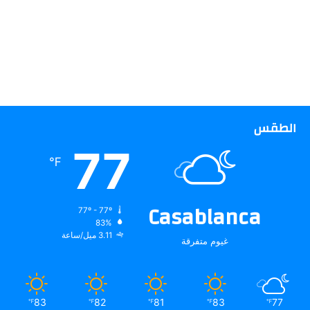
الطقس
77
℉
Casablanca
77º - 77º
83%
3.11 ميل/ساعة
غيوم متفرقة
83
82
81
83
77
℉
℉
℉
℉
℉