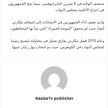
منتصف الولاية في 8 تشرين الثاني/نوفمبر، بينما نجح الجمهوريون
في انتزاع الأغلبية بمجلس النواب.
وأدى ضعف أداء الجمهوريين في الانتخابات إلى إضعاف مكارثي
أيضا، حيث لم تتحقق “الموجة الحمراء” التي تنبأ بها المحافظون.
وعام 2015 فشل مكارثي بفارق ضئيل في محاولته ليصبح رئيسا
لمجلس النواب في الكونغرس، حيث تم انتخاب بول رايان حينها.
NaabaTv publisher