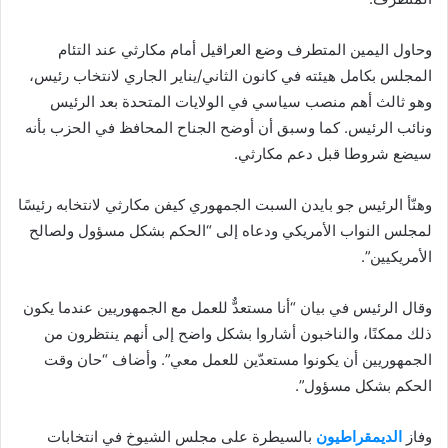
وحاول اليمين المتطرف وضع العراقيل أمام مكارثي عند التئام
المجلس بكامل هيئته في كانون الثاني/يناير الجاري لانتخاب رئيس،
وهو ثالث أهم منصب سياسي في الولايات المتحدة بعد الرئيس
ونائب الرئيس. كما وسبق أن أوضح الجناح المحافظ في الحزب بأنه
سيضع شروطا قبل دعم مكارثي.
وهنّأ الرئيس جو بايدن السبت الجمهوري كيفن مكارثي لانتخابه رئيسًا
لمجلس النواب الأمريكي ودعاه إلى “الحكم بشكل مسؤول ولصالح
الأمريكيين”.
وقال الرئيس في بيان “أنا مستعدٌّ للعمل مع الجمهوريين عندما يكون
ذلك ممكنًا، والناخبون أشاروا بشكل واضح إلى أنهم ينتظرون من
الجمهوريين أن يكونوا مستعدّين للعمل معي”. وأضاف “حان وقت
الحكم بشكل مسؤول”.
وفاز
الديمقراطيون
بالسيطرة على مجلس الشيوخ في انتخابات