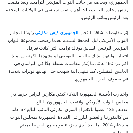
الجمهوري، وبخاصة من جانب النواب المؤيدين لترامب. ويعد منصب
رئيس مجلس النواب ثالث أهم منصب سياسي في الولايات المتحدة
بعد الرئيس ونائب الرئيس.
إثر مفاوضات شاقة، انتُخب
الجمهوري كيفن مكارثي
رئيسًا لمجلس
النواب الأمريكي ليل الجمعة السبت، بعدما رضخت مجموعة النواب
المؤيدين للرئيس السابق دونالد ترامب التي كانت تعرقل
انتخابه. وانتهت بذلك حالة من الفوضى لم يشهدها الكونغرس منذ
أكثر من 160 عامًا، ما يُنذر بنقاشات نشطة جدًا في البرلمان في
العامين المقبلين، كما تنتهي آلية شهدت حتى نهايتها توترات شديدة
في صفوف الحزب الجمهوري.
واختارت الأغلبية الجمهورية الثلاثاء كيفن مكارثي لترأس حزبها في
مجلس النواب الأمريكي. وانتخب الجمهوريون البالغ
عددهم 435 عضوا بالاقتراع السري مكارثي النائب البالغ 57 عاما
من كاليفورنيا والعضو البارز في القيادة الجمهورية بمجلس النواب
منذ عام 2014، ما أبعد أندي بيغز، عضو مجمع الحرية اليميني
المتطرف.