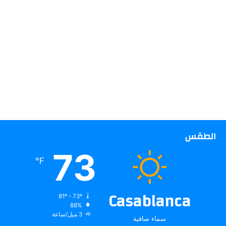
الطقس
73
℉
Casablanca
81º - 73º
88%
3 ميل/ساعة
سماء صافية