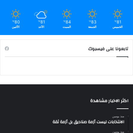
80
81
84
83
81
℉
℉
℉
℉
℉
الخميس
الجمعة
السبت
الأحد
الأثنين
تابعونا على فيسبوك
اكثر الاخبار مشاهدة
منذ يومين
الانتخابات ليست أزمة صناديق بل أزمة ثقة
منذ يومين