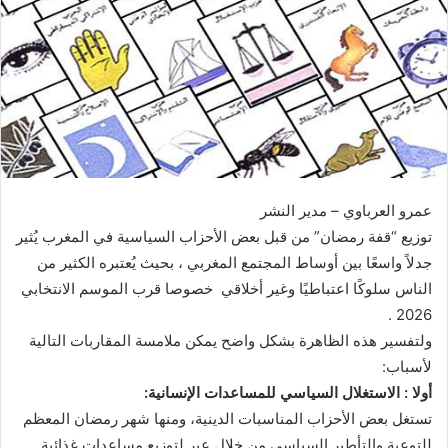
ر
ي
د
ا
إ
ل
ك
ت
ر
عمرو العرباوي – مدير النشر
و
توزيع “قفة رمضان” من قبل بعض الأحزاب السياسية في المغرب يُثير
ن
جدلاً واسعًا بين أوساط المجتمع المغربي ، بحيث يُعتبره الكثير من
ي
الناس سلوكًا اعتباطيًا وغير أخلاقي خصوصا قرب الموسم الانتخابي
ا
2026 .
ولتفسير هذه الظاهرة بشكل واضح يمكن ملامسة المقاربات التالية
لأسباب:
أولا : الاستغلال السياسي للمساعدات الإنسانية:
تستغل بعض الأحزاب المناسبات الدينية، ومنها شهر رمضان المعظم
للتوعية والتأطير السياسي من خلال عبر لتوزيع مساعدات غذائية