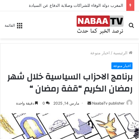
المغرب دولة الوفاء للشراكات وصلابة الدفاع عن السيادة
بحث
القائمة
عن
الرئيسية
/
اخبار منوعة
اخبار منوعة
برنامج الاحزاب السياسية خلال شهر
رمضان الكريم “قفة رمضان “
NaabaTv publisher
أ
مارس 14, 2025
0
دقيقة واحدة
ر
س
ل
ب