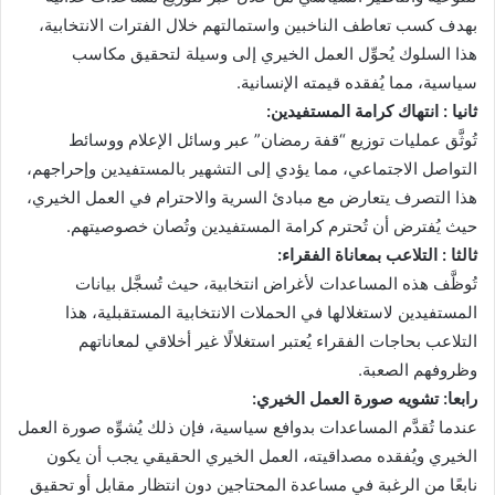
بهدف كسب تعاطف الناخبين واستمالتهم خلال الفترات الانتخابية،
هذا السلوك يُحوِّل العمل الخيري إلى وسيلة لتحقيق مكاسب
سياسية، مما يُفقده قيمته الإنسانية.
ثانيا : انتهاك كرامة المستفيدين:
تُوثَّق عمليات توزيع “قفة رمضان” عبر وسائل الإعلام ووسائط
التواصل الاجتماعي، مما يؤدي إلى التشهير بالمستفيدين وإحراجهم،
هذا التصرف يتعارض مع مبادئ السرية والاحترام في العمل الخيري،
حيث يُفترض أن تُحترم كرامة المستفيدين وتُصان خصوصيتهم.
ثالثا : التلاعب بمعاناة الفقراء:
تُوظَّف هذه المساعدات لأغراض انتخابية، حيث تُسجَّل بيانات
المستفيدين لاستغلالها في الحملات الانتخابية المستقبلية، هذا
التلاعب بحاجات الفقراء يُعتبر استغلالًا غير أخلاقي لمعاناتهم
وظروفهم الصعبة.
رابعا: تشويه صورة العمل الخيري:
عندما تُقدَّم المساعدات بدوافع سياسية، فإن ذلك يُشوِّه صورة العمل
الخيري ويُفقده مصداقيته، العمل الخيري الحقيقي يجب أن يكون
نابعًا من الرغبة في مساعدة المحتاجين دون انتظار مقابل أو تحقيق