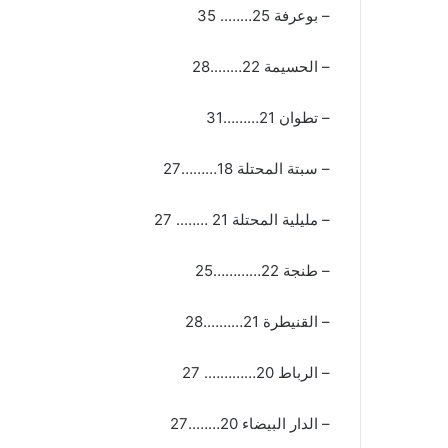
– بوعرفة 25…….. 35
– الحسيمة 22……..28
– تطوان 21………31
– سبتة المحتلة 18………27
– مليلية المحتلة 21 …….. 27
– طنجة 22…………25
– القنيطرة 21……….28
– الرباط 20…………. 27
– الدار البيضاء 20……..27