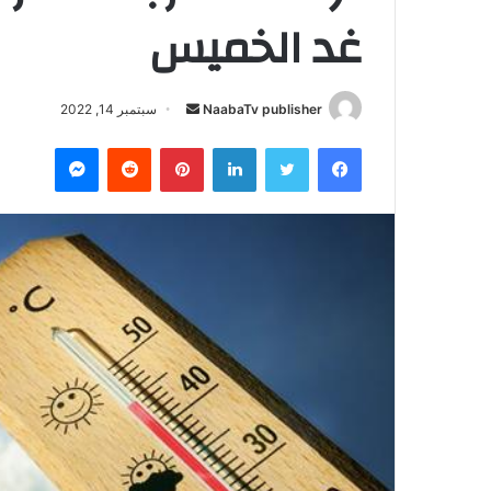
غد الخميس
NaabaTv publisher
أ
سبتمبر 14, 2022
ر
فيسبوك
تويتر
لينكدإن
بينتيريست
‏Reddit
ماسنجر
س
ل
ب
ر
ي
د
ا
إ
ل
ك
ت
ر
و