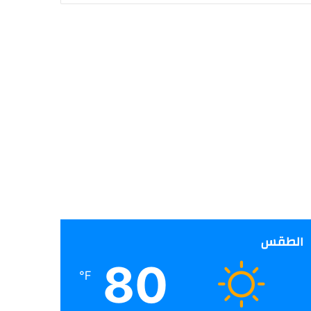
الطقس
80
℉