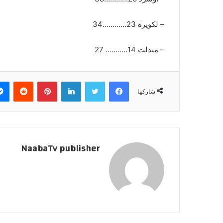
– لكويرة 23…………34
– ميدلت 14……….. 27
فيسبوك
تويتر
لينكدإن
بينتيريست
‏Reddit
شاركها
NaabaTv publisher