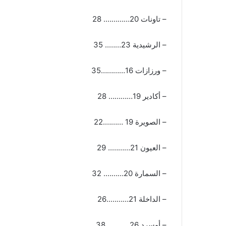
– تاونات 20…………. 28
– الرشيدية 23…….. 35
– ورزازات 16…………35
– أكادير 19………… 28
– الصويرة 19 ……….22
– العيون 21……….. 29
– السمارة 20………. 32
– الداخلة 21………..26
– أوسرد 26…………38