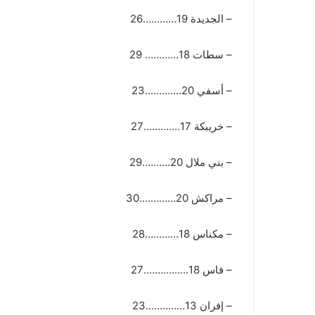
– الجديدة 19…………26
– سطات 18………… 29
– أسفي 20………….23
– خريبكة 17………….27
– بني ملال 20……….29
– مراكش 20………….30
– مكناس 18…………28
– فاس 18…………….27
– إفران 13…………..23