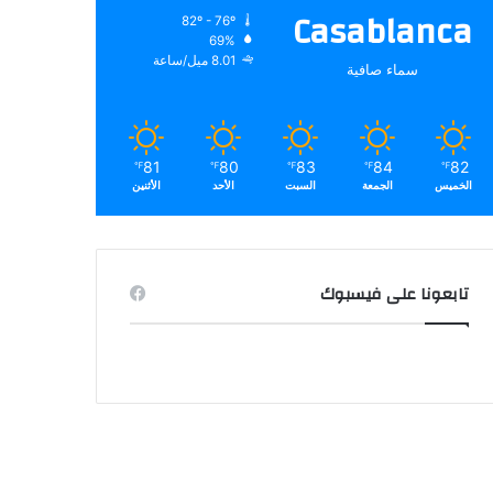
Casablanca
82º - 76º
69%
8.01 ميل/ساعة
سماء صافية
81
80
83
84
82
℉
℉
℉
℉
℉
الخميس
الجمعة
السبت
الأحد
الأثنين
تابعونا على فيسبوك