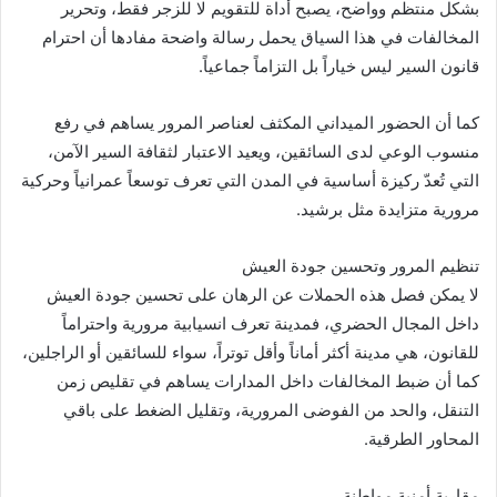
بشكل منتظم وواضح، يصبح أداة للتقويم لا للزجر فقط، وتحرير
المخالفات في هذا السياق يحمل رسالة واضحة مفادها أن احترام
قانون السير ليس خياراً بل التزاماً جماعياً.
كما أن الحضور الميداني المكثف لعناصر المرور يساهم في رفع
منسوب الوعي لدى السائقين، ويعيد الاعتبار لثقافة السير الآمن،
التي تُعدّ ركيزة أساسية في المدن التي تعرف توسعاً عمرانياً وحركية
مرورية متزايدة مثل برشيد.
تنظيم المرور وتحسين جودة العيش
لا يمكن فصل هذه الحملات عن الرهان على تحسين جودة العيش
داخل المجال الحضري، فمدينة تعرف انسيابية مرورية واحتراماً
للقانون، هي مدينة أكثر أماناً وأقل توتراً، سواء للسائقين أو الراجلين،
كما أن ضبط المخالفات داخل المدارات يساهم في تقليص زمن
التنقل، والحد من الفوضى المرورية، وتقليل الضغط على باقي
المحاور الطرقية.
مقاربة أمنية مواطِنة