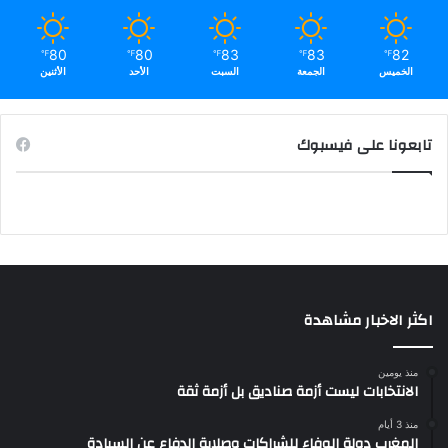
80
80
83
83
82
℉
℉
℉
℉
℉
الخميس
الجمعة
السبت
الأحد
الأثنين
تابعونا على فيسبوك
اكثر الاخبار مشاهدة
منذ يومين
الانتخابات ليست أزمة صناديق بل أزمة ثقة
منذ 3 أيام
المغرب دولة الوفاء للشراكات وصلابة الدفاع عن السيادة