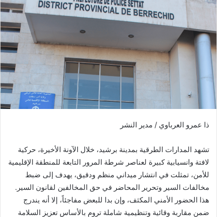
ب
ر
ي
د
ا
إ
ل
ك
ت
ر
ذا عمرو العرباوي / مدير النشر
و
ن
تشهد المدارات الطرقية بمدينة برشيد، خلال الآونة الأخيرة، حركية
ي
ا
لافتة وانسيابية كبيرة لعناصر شرطة المرور التابعة للمنطقة الإقليمية
للأمن، تمثلت في انتشار ميداني منظم ودقيق، يهدف إلى ضبط
مخالفات السير وتحرير المحاضر في حق المخالفين لقانون السير.
هذا الحضور الأمني المكثف، وإن بدا للبعض مفاجئاً، إلا أنه يندرج
ضمن مقاربة وقائية وتنظيمية شاملة تروم بالأساس تعزيز السلامة