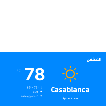
الطقس
78
℉
Casablanca
82º - 76º
69%
5.01 ميل/ساعة
سماء صافية