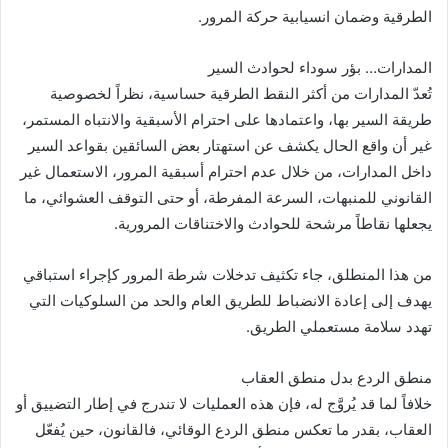
الطرقية وضمان انسيابية حركة المرور.
المدارات… بؤر سوداء لحوادث السير
تُعدّ المدارات من أكثر النقط الطرقية حساسية، نظراً لخصوصية
طريقة السير بها، واعتمادها على احترام الأسبقية والانتباه المستمر،
غير أن واقع الحال يكشف عن استهتار بعض السائقين بقواعد السير
داخل المدارات، من خلال عدم احترام أسبقية المرور، الاستعمال غير
القانوني للمنبهات، السرعة المفرطة، أو حتى التوقف العشوائي، ما
يجعلها نقاطاً مرشحة للحوادث والاختناقات المرورية.
من هذا المنطلق، جاء تكثيف تدخلات شرطة المرور كإجراء استباقي
يهدف إلى إعادة الانضباط للطريق العام والحد من السلوكيات التي
تهدد سلامة مستعملي الطريق.
منطق الردع بدل منطق العقاب
خلافاً لما قد يُروَّج له، فإن هذه العمليات لا تندرج في إطار التضييق أو
العقاب، بقدر ما تعكس منطق الردع الوقائي، فالقانون، حين يُفعّل