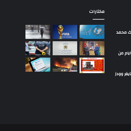
مختارات
لك محمد
ايام من
يغر وودز