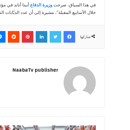
ن
في هذا السياق، صرحت
وزيرة الدفاع
أنيتا أناند في مؤ
ي
خلال الأسابيع المقبلة”، مشيرة إلى أن عدد الدبّابات ا
ا
فيسبوك
تويتر
لينكدإن
بينتيريست
‏Reddit
شاركها
NaabaTv publisher