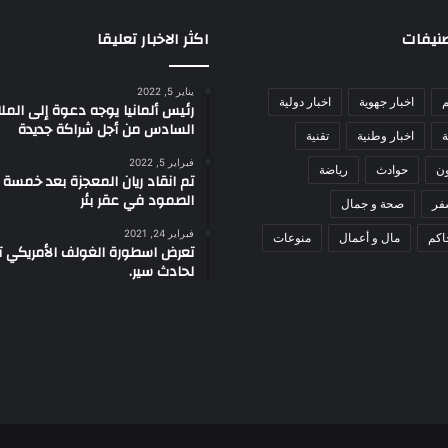
صنيفات
اكثر الاخبار تعليقا
يناير 5, 2022
م
اخبار جهوية
اخبار دولية
رئيس ألمانيا يوجه دعوة إلى الم
السادس من أجل شراكة جديدة
ة
اخبار وطنية
تقنية
فبراير 5, 2022
ون
حوادث
رياضة
تم انقاد ريان المعجزة بعد خمسة 
الصمود في عقر بئر
فر
صحة و جمال
فبراير 24, 2021
اكم
مال و أعمال
منوعات
تعرض اسطورة الغولف الأمريكي تا
لحادث سير.