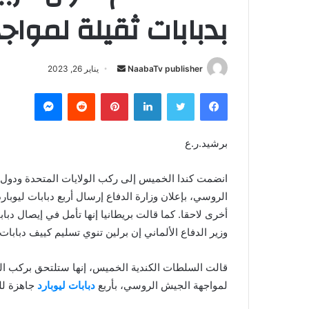
بدبابات ثقيلة لموا
NaabaTv publisher
أ
يناير 26, 2023
ر
فيسبوك
تويتر
لينكدإن
بينتيريست
‏Reddit
ماسنجر
س
ل
ب
برشيد.ر.ع
ر
ي
انضمت كندا الخميس إلى ركب الولايات المتحدة ودول أ
د
الروسي، بإعلان وزارة الدفاع إرسال أربع دبابات ليوبار
ا
إ
وزير الدفاع الألماني إن برلين تنوي تسليم كييف دبابات ليوبارد 2 بين “أواخر مارس/آذار ومطلع 
ل
ك
قالت السلطات الكندية الخميس، إنها ستلتحق بركب الول
ت
ر
لمواجهة الجيش الروسي، بأربع
دبابات ليوبارد
جاهزة للم
و