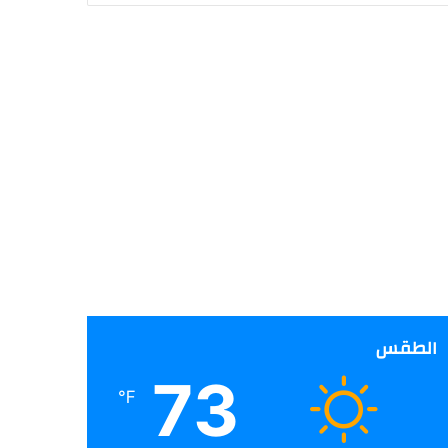
الطقس
73
℉