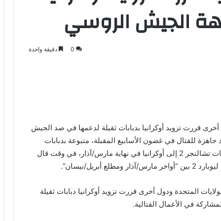
جهة الجيش الروسي
0
دقيقة واحدة
خرى قررت تزويد أوكرانيا بدبابات ثقيلة لدعمها في صد الجيش
د جاهزة للقتال في غضون الأسابيع المقبلة، متبوعة بدبابات
أخرى لاحقا. كما قالت بريطانيا إنها تأمل في إيصال دبابات تشالنجر 2 إلى أوكرانيا في نهاية مارس/آذار، في وقت قال
أبريل/نيسان”.
ايات المتحدة ودول أخرى قررت تزويد أوكرانيا دبابات ثقيلة
شاركة في الأعمال القتالية.