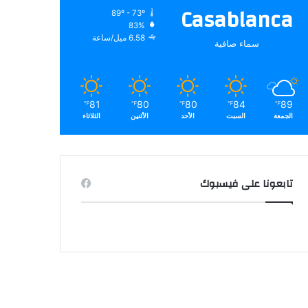
Casablanca
89º - 73º
83%
6.58 ميل/ساعة
سماء صافية
81
80
80
84
89
℉
℉
℉
℉
℉
الجمعة
السبت
الأحد
الأثنين
الثلاثاء
تابعونا على فيسبوك