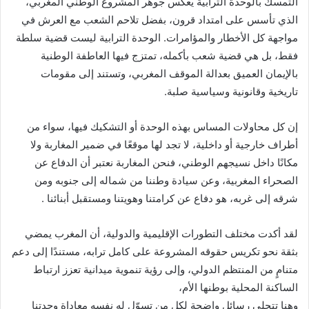
التمسك بالوحدة الترابية يعكس جوهر المشروع الوطني المغربي،
الذي تأسس على امتداد قرون، بفضل تلاحم الشعب مع العرش في
مواجهة كل الأخطار والمؤامرات. الوحدة الترابية ليست قضية سلطة
فقط، بل هي قضية شعب بأكمله، تمتزج فيها العاطفة الوطنية
بالإيمان العميق بعدالة الموقف المغربي، وتستند إلى مقومات
تاريخية وقانونية وسياسية صلبة.
إن كل محاولات المساس بهذه الوحدة أو التشكيك فيها، سواء من
أطراف خارجية أو داخلية، لا تجد لها موقعًا في ضمير المغاربة ولا
مكانًا داخل نسيجهم الوطني، فنحن المغاربة نعتبر أن الدفاع عن
الصحراء المغربية، وعن سيادة وطننا من شماله إلى جنوبه ومن
شرقه إلى غربه، هو دفاع عن كرامتنا وهويتنا ومستقبل أبنائنا .
لقد أكدت مختلف التطورات الإقليمية والدولية، أن المغرب يمضي
بثقة نحو تكريس حقوقه المشروعة على كامل ترابه، مستندًا إلى دعم
متنامٍ من المنتظم الدولي، وإلى رؤية تنموية ميدانية تعزز ارتباط
الساكنة المحلية بوطنها الأم،
وهنا تتجلى رسائل واضحة لكل من تسوّل له نفسه معاداة وحدتنا