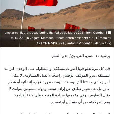
ر
ي
د
ا
إ
ل
ambiance, flag, drapeau during the Rallye du Maroc 2021, from October 8
ك
to 13, 2021 in Zagora, Morocco - Photo Antonin Vincent / DPPI (Photo by
ANTONIN VINCENT / Antonin Vincent / DPPI via AFP)
ت
ر
برشيد : ذا عمرو العرباوي/ مدير النشر
و
ن
في كل مرة تعلو فيها أصوات مشككة أو متطاولة على الوحدة الترابية
ي
ا
للمملكة، يبرز الموقف الوطني راسخًا لا يقبل المساومة: لا مكان
لمن يعادي وحدتنا الترابية، هذه ليست مجرد عبارة إنشائية أو شعار
عابر، بل هي تعبير صادق عن إرادة شعب ودولة متشبثين بثوابت لا
تقبل التفاوض، وفي مقدمتها سيادة المغرب على كافة أقاليمه
وصيانة وحدته من أي مساس أو تقسيم.