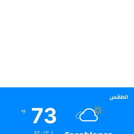
الطقس
73
℉
83º - 73º