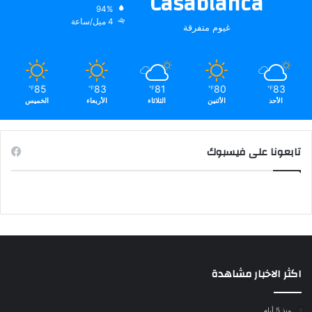
Casablanca
94%
4 ميل/ساعة
غيوم متفرقة
85
83
81
80
83
℉
℉
℉
℉
℉
الأحد
الأثنين
الثلاثاء
الأربعاء
الخميس
تابعونا على فيسبوك
اكثر الاخبار مشاهدة
منذ 5 أيام