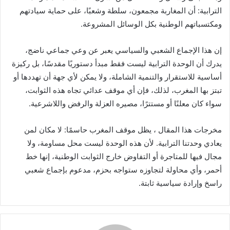
الترابية: أن المغاربة مجمعون، سلطة وشعبًا، على حماية سيادتهم
ومكتسباتهم الوطنية بكل الوسائل المشروعة.
إن هذا الإجماع الشعبي والسياسي يعبر عن وعي جماعي ناضج،
يدرك أن الوحدة الترابية ليست فقط مبدأ دستوريًا مقدسًا، بل ركيزة
أساسية للاستقرار والتنمية الشاملة، ولا يمكن لأي جهة أن تهددها أو
تبتز بها المغرب، لذلك، فإن أي موقف عدائي تجاه هذه الثوابت،
سواء كان معلنًا أو مستترًا، مصيره العزلة والرفض واللاشرعية.
مخرجات هذا المقال ، يظل موقف المغرب حاسمًا: لا مكان لمن
يعادي وحدتنا الترابية. لأن هذه الوحدة ليست محل مساومة، ولا
مجال فيها للمتاجرة أو التفاوض خارج الثوابت الوطنية، إنها خط
أحمر، وأي محاولة لتجاوزه ستواجه بحزم، مدعوم بإجماع شعبي
راسخ وإرادة سياسية ثابتة.