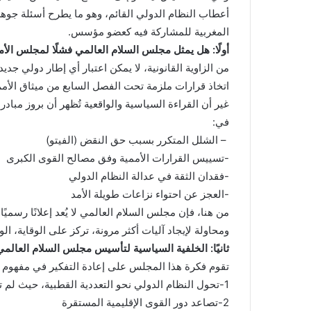
أعطاب النظام الدولي القائم، وهو ما يطرح أسئلة جوهر
المغربية للمشاركة فيه كعضو مؤسس.
أولًا: هل يمثل مجلس السلام العالمي فشلًا لمجلس الأ
من الزاوية القانونية، لا يمكن اعتبار أي إطار دولي جديد
اتخاذ قرارات ملزمة تحت الفصل السابع من ميثاق الأمم
غير أن القراءة السياسية والواقعية تُظهر أن بروز مبا
في:
– الشلل المتكرر بسبب حق النقض (الفيتو)
-تسييس القرارات الأممية وفق مصالح القوى الكبرى
-فقدان الثقة في عدالة النظام الدولي
-العجز عن احتواء نزاعات طويلة الأمد
من هنا، فإن مجلس السلام العالمي لا يُعد إعلانًا رسمي
ومحاولة لإيجاد آليات أكثر مرونة، تركز على الوقاية، 
ثانيًا: الخلفية السياسية لتأسيس مجلس السلام العالمي
تقوم فكرة هذا المجلس على إعادة التفكير في مفهوم ال
1-تحول النظام الدولي نحو التعددية القطبية، حيث لم تعد القوى التقليدية وحدها قادرة على ضبط التوازنات العالمية.
2-تصاعد دور القوى الإقليمية المستقرة