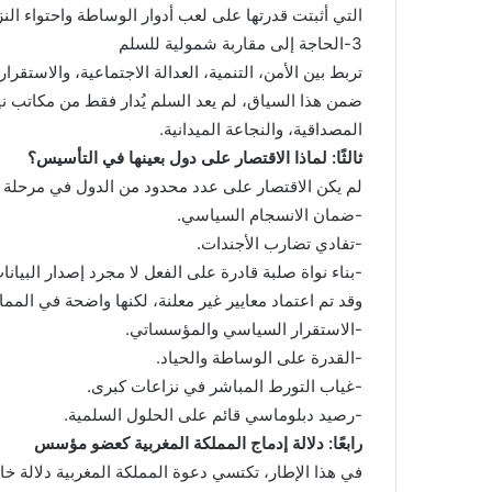
التي أثبتت قدرتها على لعب أدوار الوساطة واحتواء الن
3-الحاجة إلى مقاربة شمولية للسلم
تربط بين الأمن، التنمية، العدالة الاجتماعية، والاستقرا
ضمن هذا السياق، لم يعد السلم يُدار فقط من مكاتب ن
المصداقية، والنجاعة الميدانية.
ثالثًا: لماذا الاقتصار على دول بعينها في التأسيس؟
لم يكن الاقتصار على عدد محدود من الدول في مرحلة الت
-ضمان الانسجام السياسي.
-تفادي تضارب الأجندات.
-بناء نواة صلبة قادرة على الفعل لا مجرد إصدار البيانا
وقد تم اعتماد معايير غير معلنة، لكنها واضحة في المما
-الاستقرار السياسي والمؤسساتي.
-القدرة على الوساطة والحياد.
-غياب التورط المباشر في نزاعات كبرى.
-رصيد دبلوماسي قائم على الحلول السلمية.
رابعًا: دلالة إدماج المملكة المغربية كعضو مؤسس
في هذا الإطار، تكتسي دعوة المملكة المغربية دلالة خا