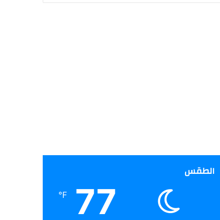
الطقس
77
℉