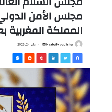
مجلس السلام العال
مجلس الأمن الدولي
المملكة المغربية ب
NaabaTv publisher
أ
يناير 24, 2026
ر
فيسبوك
تويتر
لينكدإن
بينتيريست
‏Reddit
ماسنجر
س
ل
ب
ر
ي
د
ا
إ
ل
ك