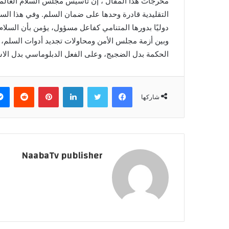
مخرجات هذا المقال ، إن تأسيس مجلس السلام العالمي 
التقليدية قادرة وحدها على ضمان السلم. وفي هذا الس
دوليًا بدورها المتنامي كفاعل مسؤول، يؤمن بأن السلام 
وبين أزمة مجلس الأمن ومحاولات تجديد أدوات السلم، ي
الحكمة بدل الضجيج، وعلى الفعل الدبلوماسي بدل الا
فيسبوك
تويتر
لينكدإن
بينتيريست
‏Reddit
شاركها
NaabaTv publisher