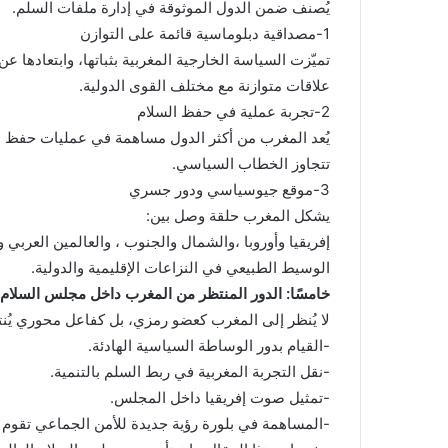
يُصنف ضمن الدول الموثوقة في إدارة ملفات السلم.
1-مصداقية دبلوماسية قائمة على التوازن
تميّزت السياسة الخارجية المغربية بثباتها، وابتعادها
علاقات متوازنة مع مختلف القوى الدولية.
2-تجربة عملية في حفظ السلام
يُعد المغرب من أكثر الدول مساهمة في عمليات حفظ الس
تتجاوز الخطاب السياسي.
3-موقع جيوسياسي ودور جسري
يشكل المغرب حلقة وصل بين:
إفريقيا وأوروبا ،والشمال والجنوب ، والعالمين العربي
الوسيط الطبيعي في النزاعات الإقليمية والدولية.
خامسًا: الدور المنتظر من المغرب داخل مجلس السلام 
لا يُنظر إلى المغرب كعضو رمزي، بل كفاعل محوري يُنت
-القيام بدور الوساطة السياسية الهادئة.
-نقل التجربة المغربية في ربط السلم بالتنمية.
-تمثيل صوت إفريقيا داخل المجلس.
-المساهمة في بلورة رؤية جديدة للأمن الجماعي تقوم عل