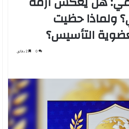
مي: هل يعكس أزمة
؟ ولماذا حظيت
عضوية التأسيس؟
0
2 دقائق