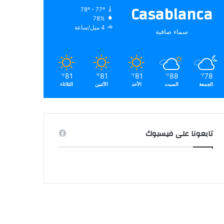
Casablanca
78º - 77º
78%
4 ميل/ساعة
سماء صافية
81
81
81
88
78
℉
℉
℉
℉
℉
الجمعة
السبت
الأحد
الأثنين
الثلاثاء
تابعونا على فيسبوك