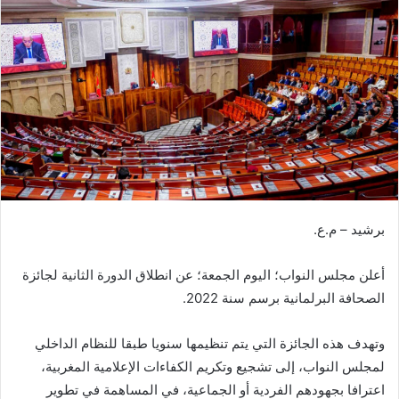
ب
ر
ي
د
ا
إ
ل
ك
ت
ر
برشيد – م.ع.
و
ن
أعلن مجلس النواب؛ اليوم الجمعة؛ عن انطلاق الدورة الثانية لجائزة
ي
ا
الصحافة البرلمانية برسم سنة 2022.
وتهدف هذه الجائزة التي يتم تنظيمها سنويا طبقا للنظام الداخلي
لمجلس النواب، إلى تشجيع وتكريم الكفاءات الإعلامية المغربية،
اعترافا بجهودهم الفردية أو الجماعية، في المساهمة في تطوير