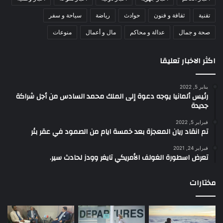
تقنية
ثقافة و فنون
حوادث
رياضة
سياحة و سفر
صحة و جمال
عدالة و محاكم
مال و أعمال
منوعات
اكثر الاخبار تعليقا
يناير 5, 2022
رئيس ألمانيا يوجه دعوة إلى الملك محمد السادس من أجل شراكة
جديدة
فبراير 5, 2022
تم انقاد ريان المعجزة بعد خمسة ايام من الصمود في عقر بئر
فبراير 24, 2021
تعرض اسطورة الغولف الأمريكي تايغر وودز لحادث سير.
مختارات