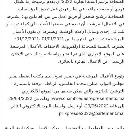
الصحافة برسم السنة الجارية 2022؛أن يقدم ترشيحه إما بشكل
فردي أو بصفة جماعية في إطار فريق عمل؛يجوز للمؤسسات
الصحافية ترشيح شخص أو فريق عمل من بين العاملين بها؛ يشترط
في الأعمال المرشحة أن تقدم في صيغتها الأصلية، أي كما نشرت أو
بثت في إحدى وسائل الإعلام الوطنية، ويشترط أن تكون الأعمال
المرشحة نشرت في الفترة ما بين 01/01/2021 و31/12/2021؛
يشترط بالنسبة للصحافة الإلكترونية، الاحتفاظ بالأعمال المرشحة
على الموقع الإخباري الذي تم النشر بواسطته، وذلك حتى الإعلان
الرسمي عن الأعمال الفائزة بالجائزة.
وتودع الأعمال المرشحة في خمس نسخ، لدى مكتب الضبط، بمقر
مجلس النواب، شارع محمد الخامس، الرباط. مرفقة باستمارة
الترشيح للجائزة، والتي يمكن سحبها من الموقع الالكتروني
www.chambredesrepresentants.ma، وذلك من 29/04/2022
إلى غاية 29/05/2022، أو ترسل بواسطة البريد الإلكتروني التالي
prixpresse2022@parlement.ma
وللمزيد من المعلومات والتوضيحات، يمكن الاتصال بسكرتارية اللجنة