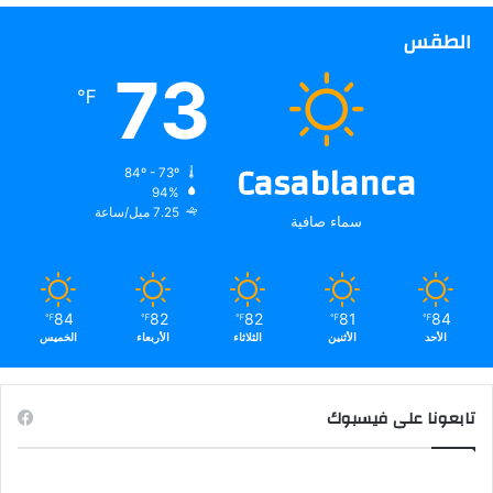
الطقس
73
℉
Casablanca
84º - 73º
94%
7.25 ميل/ساعة
سماء صافية
84
82
82
81
84
℉
℉
℉
℉
℉
الأحد
الأثنين
الثلاثاء
الأربعاء
الخميس
تابعونا على فيسبوك