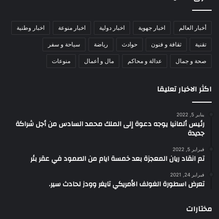
أخبار العالم
اخبار جهوية
اخبار دولية
اخبار منوعة
اخبار وطنية
تقنية
ثقافة و فنون
حوادث
رياضة
سياحة و سفر
صحة و جمال
عدالة و محاكم
مال و أعمال
منوعات
اكثر الاخبار تعليقا
يناير 5, 2022
رئيس ألمانيا يوجه دعوة إلى الملك محمد السادس من أجل شراكة
جديدة
فبراير 5, 2022
تم انقاد ريان المعجزة بعد خمسة ايام من الصمود في عقر بئر
فبراير 24, 2021
تعرض اسطورة الغولف الأمريكي تايغر وودز لحادث سير.
مختارات