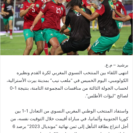
ر
ي
د
ا
إ
ل
ك
ت
ر
برشيد – م.ع.
و
انتهى اللقاء بين المنتخب النسوي المغربي لكرة القدم ونظيره
ن
الكولومبي، اليوم الخميس في “ملعب نيب” بمدينة بيرت الأسترالية،
ي
ا
لحساب الجولة الثالثة من منافسات المجموعة الثامنة، بنتيجة 1-0
لصالح “لبؤات الأطلس”.
واستفاد المنتخب الوطني المغربي النسوي من التعادل 1-1 بين
كوريا الجنوبية وألمانيا، في مباراة أقيمت خلال التوقيت نفسه، من
أجل انتزاع بطاقة التأهل إلى ثمن نهائية “مونديال 2023” برصد 6