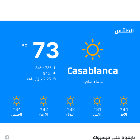
الطقس
73
℉
Casablanca
84º - 73º
94%
7.25 ميل/ساعة
سماء صافية
84
82
82
81
84
℉
℉
℉
℉
℉
الأحد
الأثنين
الثلاثاء
الأربعاء
الخميس
تابعونا على فيسبوك