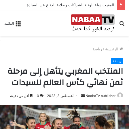
المغرب دولة الوفاء للشراكات وصلابة الدفاع عن السيادة
بحث
القائمة
عن
الرئيسية
/
رياضة
رياضة
المنتخب المغربي يتأهل إلى مرحلة
ثمن نهائي كأس العالم للسيدات
NaabaTv publisher
أ
أغسطس 3, 2023
0
أقل من دقيقة
ر
س
ل
ب