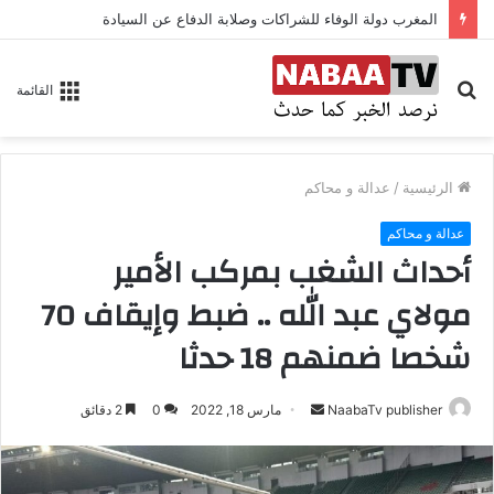
المغرب دولة الوفاء للشراكات وصلابة الدفاع عن السيادة
بحث
القائمة
عن
الرئيسية
/
عدالة و محاكم
عدالة و محاكم
أحداث الشغب بمركب الأمير
مولاي عبد الله .. ضبط وإيقاف 70
شخصا ضمنهم 18 حدثا
NaabaTv publisher
أ
مارس 18, 2022
0
2 دقائق
ر
س
ل