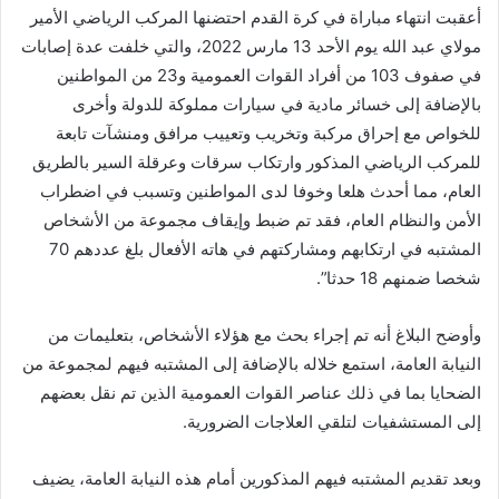
أعقبت انتهاء مباراة في كرة القدم احتضنها المركب الرياضي الأمير
مولاي عبد الله يوم الأحد 13 مارس 2022، والتي خلفت عدة إصابات
في صفوف 103 من أفراد القوات العمومية و23 من المواطنين
بالإضافة إلى خسائر مادية في سيارات مملوكة للدولة وأخرى
للخواص مع إحراق مركبة وتخريب وتعييب مرافق ومنشآت تابعة
للمركب الرياضي المذكور وارتكاب سرقات وعرقلة السير بالطريق
العام، مما أحدث هلعا وخوفا لدى المواطنين وتسبب في اضطراب
الأمن والنظام العام، فقد تم ضبط وإيقاف مجموعة من الأشخاص
المشتبه في ارتكابهم ومشاركتهم في هاته الأفعال بلغ عددهم 70
شخصا ضمنهم 18 حدثا”.
وأوضح البلاغ أنه تم إجراء بحث مع هؤلاء الأشخاص، بتعليمات من
النيابة العامة، استمع خلاله بالإضافة إلى المشتبه فيهم لمجموعة من
الضحايا بما في ذلك عناصر القوات العمومية الذين تم نقل بعضهم
إلى المستشفيات لتلقي العلاجات الضرورية.
وبعد تقديم المشتبه فيهم المذكورين أمام هذه النيابة العامة، يضيف