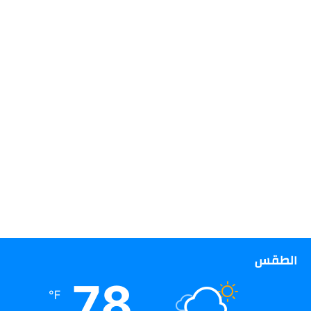
الطقس
78
℉