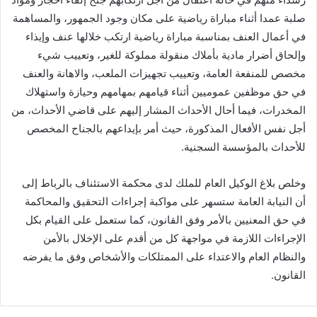
صلبة عمدا أثناء مباراة رياضية على مكان وجود الجمهور، والمساهمة
في أعمال العنف بمناسبة مباراة رياضية ارتكب خلالها عنف وإيذاء
وإلحاق أضرار مادية بأملاك منقولة مملوكة للغير، وتعييب شيء
مخصص للمنفعة العامة، وتعييب تجهيزات الملعب، والاهانة والعنف
في حق موظفين عموميين أثناء قيامهم بمهامهم وحيازة واستهلاك
المخدرات، فيما أحال الأحداث المشار إليهم على قاضي الأحداث، من
أجل نفس الأفعال المذكورة، حيث أمر بإيداعهم بالجناح المخصص
للأحداث بالمؤسسة السجنية.
وخلص بلاغ الوكيل العام للملك لدى محكمة الاستئناف بالرباط إلى
أن النيابة العامة ستسهر على مواكبة إجراءات التحقيق والمحاكمة
في حق المعنيين بالأمر وفق القانون، كما ستعمل على القيام بكل
الإجراءات اللازمة في مواجهة كل من أقدم على الإخلال بالأمن
والنظام العام والاعتداء على الممتلكات والأشخاص وفق ما يفرضه
القانون.