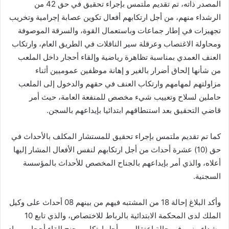
المصدر ذاته، تم تقديم ملتمس بإجراء تحقيق في حق 42 من
الرشداء منهم، من أجل ارتكابهم أفعال تكوين عصابة إجرامية وتخريب
تجهيزات في إطار جماعات وباستعمال القوة، والسرقة الموصوفة
ومحاولة الاغتصاب وعرقلة سير الناقلات في الطريق العام، وارتكاب
العنف العمدي بمناسبة تظاهرة رياضية وإلقاء أحجار داخل الملعب
من شأنها إلحاق أضرار بالغير و إهانة موظفين عموميين أثناء
مزاولتهم لمهامهم وارتكاب العنف في حقهم والدخول إلى الملعب
حاملين لسلاح وتعييب شيء مخصص للمنفعة العامة، حيث أمر
قاضي التحقيق بعد استنطاقهم ابتدائيا بإيداعهم بالسجن.
كما تم تقديم ملتمس بإجراء تحقيق للمستشار المكلف بالأحداث في
حق (10) عشرة أحداث من أجل ارتكابهم لنفس الأفعال المشار إليها
أعلاه، والذي أمر بإيداعهم بالجناح المخصص للأحداث بالمؤسسة
السجنية.
وأكد البلاغ إحالة 18 من المشتبه فيهم من بينهم 08 أحداث على وكيل
الملك لدى المحكمة الابتدائية بالرباط للاختصاص، والذي تابع 10
رشداء منهم في حالة اعتقال من أجل ارتكابهم جنح إلقاء أحجار ومواد