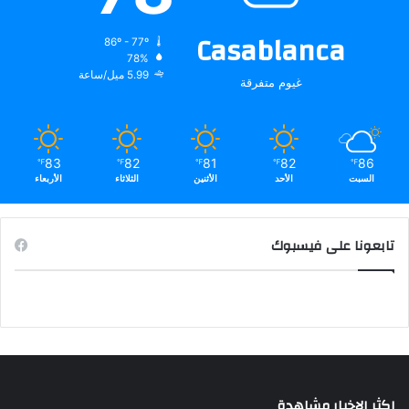
Casablanca
86º - 77º
78%
5.99 ميل/ساعة
غيوم متفرقة
83
82
81
82
86
℉
℉
℉
℉
℉
السبت
الأحد
الأثنين
الثلاثاء
الأربعاء
تابعونا على فيسبوك
اكثر الاخبار مشاهدة