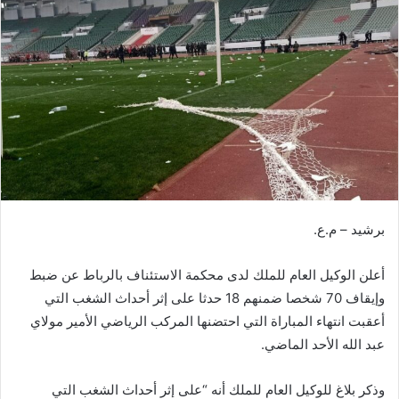
ب
ر
ي
د
ا
إ
ل
ك
ت
ر
برشيد – م.ع.
و
ن
أعلن الوكيل العام للملك لدى محكمة الاستئناف بالرباط عن ضبط
ي
ا
وإيقاف 70 شخصا ضمنهم 18 حدثا على إثر أحداث الشغب التي
أعقبت انتهاء المباراة التي احتضنها المركب الرياضي الأمير مولاي
عبد الله الأحد الماضي.
وذكر بلاغ للوكيل العام للملك أنه “على إثر أحداث الشغب التي