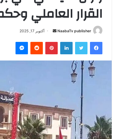
القرار العاملي وحكم
NaabaTv publisher
أ
أكتوبر 17, 2025
ر
فيسبوك
تويتر
لينكدإن
بينتيريست
‏Reddit
ماسنجر
س
ل
ب
ر
ي
د
ا
إ
ل
ك
ت
ر
و