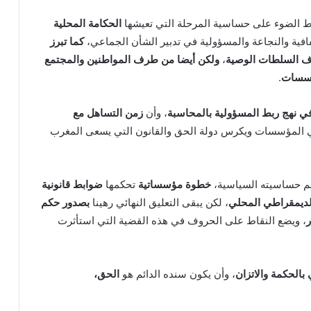
لط الضوء على حساسية المرحلة التي تعيشها
الحكامة المحلية
افية والنجاعة والمسؤولية في تدبير الشأن الجماعي،
كما تبرز
 السلطات الوصية
،
ولكن أيضا من طرف المواطنين والمجتمع
مؤسسات
.
في نهج ربط المسؤولية بالمحاسبة
، وأن
زمن التساهل مع
 في المؤسسات ويكرس دولة الحق والقانون التي يسعى المغرب
م حساسيته السياسية،
خطوة مؤسساتية
تحكمها
ضوابط قانونية
الديمقراطي المحلي
، لكن يبقى التعليق النهائي رهينا
بصدور حكم
ر
، ويضع النقاط على الحروف في هذه القضية التي استأثرت
 بالحكمة والاتزان
، وأن يكون سنده الدائم هو
الحق،