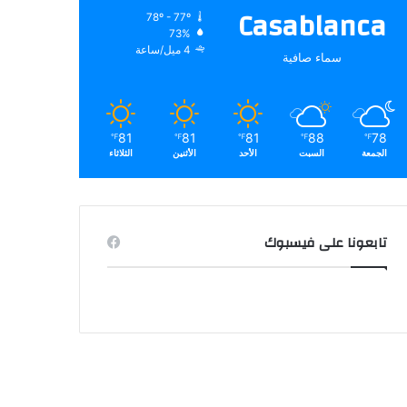
Casablanca
78º - 77º
73%
4 ميل/ساعة
سماء صافية
81
81
81
88
78
℉
℉
℉
℉
℉
الجمعة
السبت
الأحد
الأثنين
الثلاثاء
تابعونا على فيسبوك