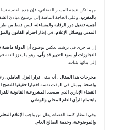
مهما تكن نتيجة المسار القضائي، فإن هذه القضية تس
بالمغرب
، وعلى الحاجة الماسة إلى ترسيخ مبادئ الشف
أهمية تفعيل دور الرقابة والمساءلة
، ليس فقط
من طرف
المدني ووسائل الإعلام
، في إطار
احترام القانون وال
إن ما جرى في برشيد يعكس بوضوح
أن الدولة ماضية 
التجاوزات أو سوء التدبير قد ولّى
، وهو ما يعزز الثقة
إلى بنائها بثبات.
مخرجات هذا المقال
، أنه يبقى
قرار العزل العاملي
، رغ
واضحة
، ويمثل في الوقت نفسه
اختبارا حقيقيا للنضج 
القضاء الإداري الذي سيحدد المشروعية القانونية للقرا
باهتمام الرأي العام المحلي والوطني
.
وفي انتظار كلمة القضاء، يظل من واجب
الإعلام التحلي
والموضوعية، وخدمة الصالح العام.