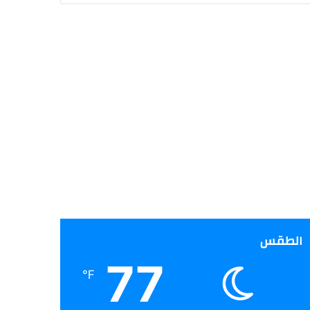
الطقس
77
℉