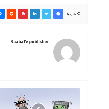
فيسبوك
تويتر
لينكدإن
بينتيريست
‏Reddit
شاركها
NaabaTv publisher