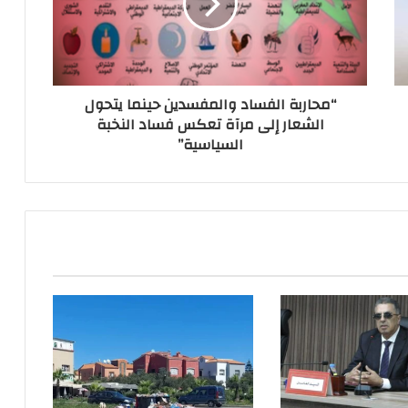
“محاربة الفساد والمفسدين حينما يتحول
الشعار إلى مرآة تعكس فساد النخبة
السياسية”