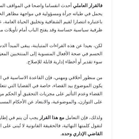
فالقرار العاملي
أحدث انقساما واضحا في المواقف السيا
يحمل في طياته جرأة ومسؤولية في مواجهة مظاهر الخلل
باعتباره انتصارا لقيم الشفافية وتخليق الحياة العامة،
ظرفية سياسية حساسة وقد يفتح الباب أمام تأويلات مرتب
لكن، بعيدا عن هذه القراءات المتباينة، يبقى المبدأ ال
الحسم في صحة الأفعال المنسوبة إلى المنتخبين المعزو
سوء تقدير أو أخطاء إدارية قابلة للإصلاح.
من منظور أخلاقي ومهني، فإن القاعدة الاساسية في ا
يكون الموضوع بيد القضاء، خاصة في القضايا التي تتعلق
القضاء وعدم التأثير على مجريات التحقيق أو الحكم من
على التوازن، والموضوعية، والابتعاد عن الأحكام المسبق
ولذلك، فإن التعامل
مع هذا القرار
يجب أن يتم في إطار 
لتقول كلمتها النهائية، فالحقيقة القانونية لا تُبنى على
القاضي الإداري وحده.