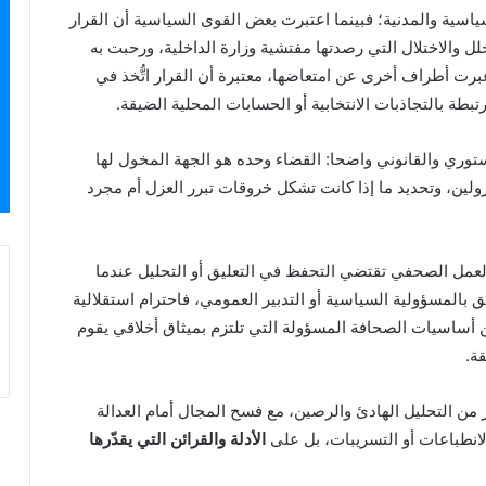
سية والمدنية؛ فبينما اعتبرت بعض القوى السياسية أن القرار
 والاختلال التي رصدتها مفتشية وزارة الداخلية، ورحبت به
 عبرت أطراف أخرى عن امتعاضها، معتبرة أن القرار اتُّخذ في
طة بالتجاذبات الانتخابية أو الحسابات المحلية الضيقة.
دستوري والقانوني واضحا: القضاء وحده هو الجهة المخول لها
لين، وتحديد ما إذا كانت تشكل خروقات تبرر العزل أم مجرد
لعمل الصحفي تقتضي التحفظ في التعليق أو التحليل عندما
 بالمسؤولية السياسية أو التدبير العمومي، فاحترام استقلالية
 أساسيات الصحافة المسؤولة التي تلتزم بميثاق أخلاقي يقوم
ة.
من التحليل الهادئ والرصين، مع فسح المجال أمام العدالة
 الانطباعات أو التسريبات، بل على
الأدلة والقرائن التي يقدّرها