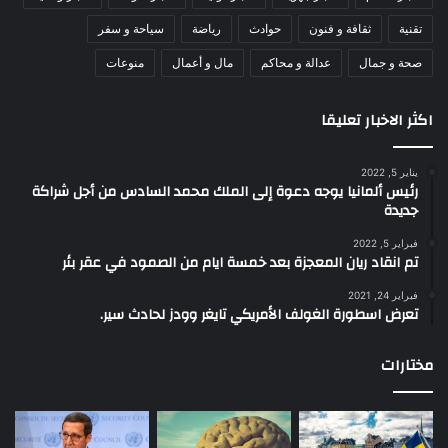
تقنية
ثقافة و فنون
حوادث
رياضة
سياحة و سفر
صحة و جمال
عدالة و محاكم
مال و أعمال
منوعات
اكثر الاخبار تعليقا
يناير 5, 2022
رئيس ألمانيا يوجه دعوة إلى الملك محمد السادس من أجل شراكة
جديدة
فبراير 5, 2022
تم انقاد ريان المعجزة بعد خمسة ايام من الصمود في عقر بئر
فبراير 24, 2021
تعرض اسطورة الغولف الأمريكي تايغر وودز لحادث سير.
مختارات