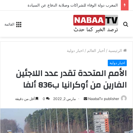
المغرب دولة الوفاء للشراكات وصلابة الدفاع عن السيادة
بحث
القائمة
عن
الرئيسية
/
أخبار العالم
/
اخبار دولية
اخبار دولية
الأمم المتحدة تقدر عدد اللاجئين
الفارين من أوكرانيا ب836 ألفا
NaabaTv publisher
أ
مارس 2, 2022
0
أقل من دقيقة
ر
س
ل
ب