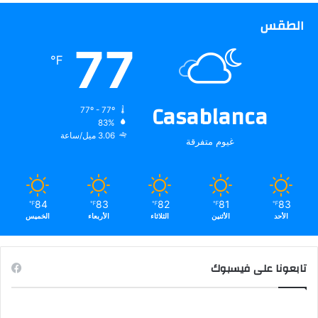
الطقس
77
℉
Casablanca
77º - 77º
83%
3.06 ميل/ساعة
غيوم متفرقة
84
83
82
81
83
℉
℉
℉
℉
℉
الأحد
الأثنين
الثلاثاء
الأربعاء
الخميس
تابعونا على فيسبوك