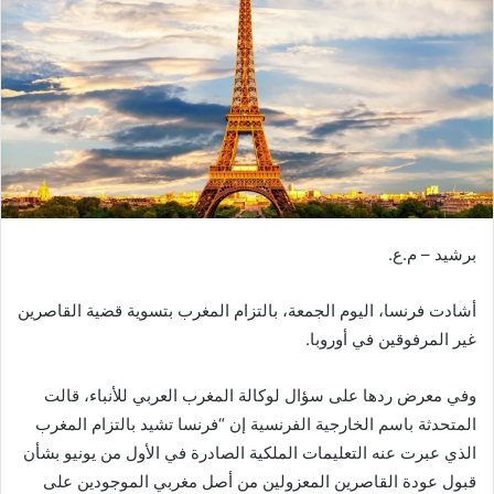
ب
ر
ي
د
ا
إ
ل
ك
ت
برشيد – م.ع.
ر
و
أشادت فرنسا، اليوم الجمعة، بالتزام المغرب بتسوية قضية القاصرين
ن
غير المرفوقين في أوروبا.
ي
ا
وفي معرض ردها على سؤال لوكالة المغرب العربي للأنباء، قالت
المتحدثة باسم الخارجية الفرنسية إن “فرنسا تشيد بالتزام المغرب
الذي عبرت عنه التعليمات الملكية الصادرة في الأول من يونيو بشأن
قبول عودة القاصرين المعزولين من أصل مغربي الموجودين على