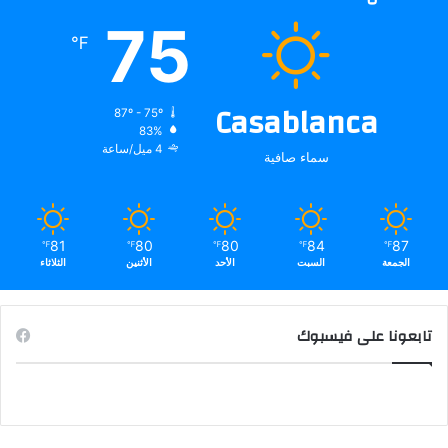
75
℉
Casablanca
87º - 75º
83%
4 ميل/ساعة
سماء صافية
81
80
80
84
87
℉
℉
℉
℉
℉
الجمعة
السبت
الأحد
الأثنين
الثلاثاء
تابعونا على فيسبوك