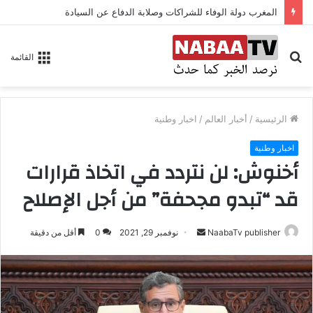
المغرب دولة الوفاء للشراكات وصلابة الدفاع عن السيادة
بحث
القائمة
عن
الرئيسية
/
أخبار العالم
/
اخبار وطنية
اخبار وطنية
أخنوش: لن نتردد في اتخاذ قرارات
قد “تبدو مجحفة” من أجل الإصلاح
NaabaTv publisher
أ
نوفمبر 29, 2021
0
أقل من دقيقة
ر
س
ل
ب