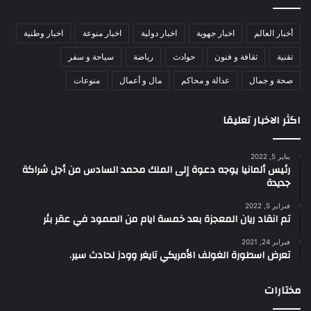
أخبار العالم
اخبار جهوية
اخبار دولية
اخبار منوعة
اخبار وطنية
تقنية
ثقافة و فنون
حوادث
رياضة
سياحة و سفر
صحة و جمال
عدالة و محاكم
مال و أعمال
منوعات
اكثر الاخبار تعليقا
يناير 5, 2022
رئيس ألمانيا يوجه دعوة إلى الملك محمد السادس من أجل شراكة
جديدة
فبراير 5, 2022
تم انقاد ريان المعجزة بعد خمسة ايام من الصمود في عقر بئر
فبراير 24, 2021
تعرض اسطورة الغولف الأمريكي تايغر وودز لحادث سير.
مختارات