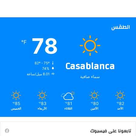
الطقس
78
℉
Casablanca
82º - 75º
74%
8.01 ميل/ساعة
سماء صافية
85
83
81
80
82
℉
℉
℉
℉
℉
الأحد
الأثنين
الثلاثاء
الأربعاء
الخميس
تابعونا على فيسبوك