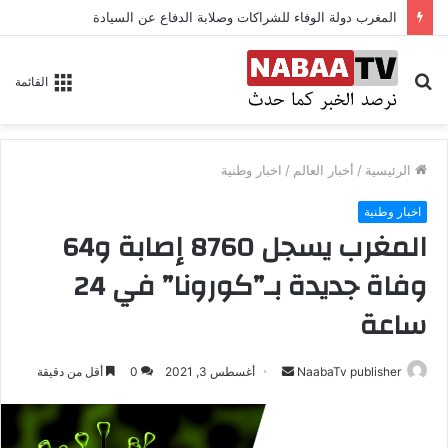
المغرب دولة الوفاء للشراكات وصلابة الدفاع عن السيادة
بحث
القائمة
عن
الرئيسية
/
أخبار العالم
/
اخبار وطنية
اخبار وطنية
المغرب يسجل 8760 إصابة و64
وفاة جديدة بـ”كورونا” في 24
ساعة‎‎‎‎‎‎‎‎
NaabaTv publisher
أ
أغسطس 3, 2021
0
أقل من دقيقة
ر
س
ل