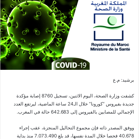
ب
ر
ي
د
ا
إ
ل
ك
ت
ر
برشيد: م.ع
و
ن
كشفت وزارة الصحة، اليوم الاثنين، تسجيل 8760 إصابة مؤكدة
ي
ا
جديدة بفيروس “كورونا” خلال الـ24 ساعة الماضية، ليرتفع العدد
الإجمالي للمصابين بالفيروس إلى 642.683 حالة في المغرب.
ووفق المصدر ذاته فإن مجموع التحاليل المنجزة، عقب إجراء
40.678 فحصا خلال المدة نفسها، قد بلغ 7.073.490 منذ بداية