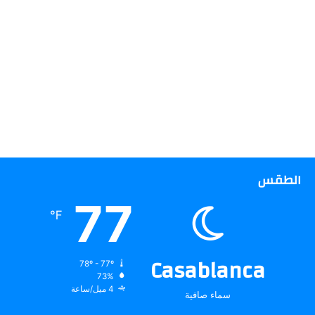
الطقس
77
℉
Casablanca
78º - 77º
73%
4 ميل/ساعة
سماء صافية