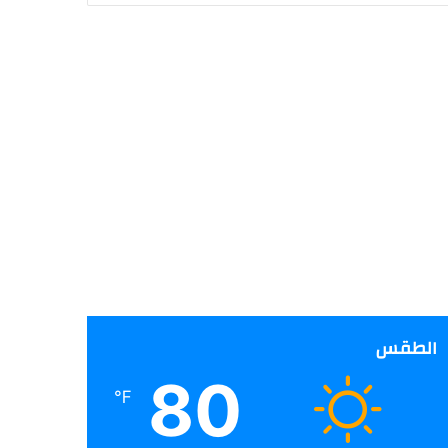
الطقس
80
℉