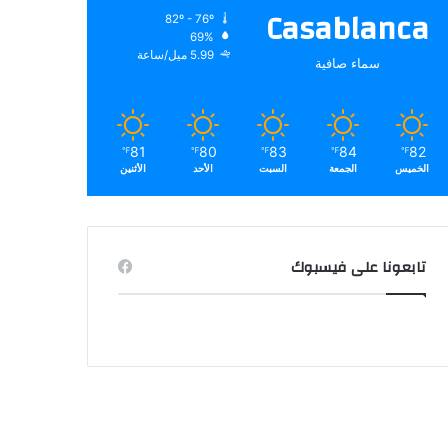
Casablanca
82º - 76º
69%
5.99 ميل/ساعة
سماء صافية
81
80
83
84
82
℉
℉
℉
℉
℉
الخميس
الجمعة
السبت
الأحد
الأثنين
تابعونا على فيسبوك