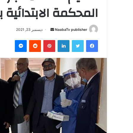
المحكمة الابتدائية ب
NaabaTv publisher
أ
ديسمبر 23, 2021
ر
فيسبوك
تويتر
لينكدإن
بينتيريست
‏Reddit
ماسنجر
س
ل
ب
ر
ي
د
ا
إ
ل
ك
ت
ر
و