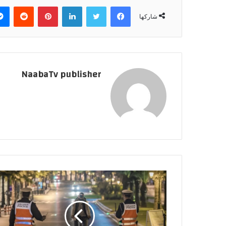
فيسبوك
تويتر
لينكدإن
بينتيريست
‏Reddit
شاركها
NaabaTv publisher