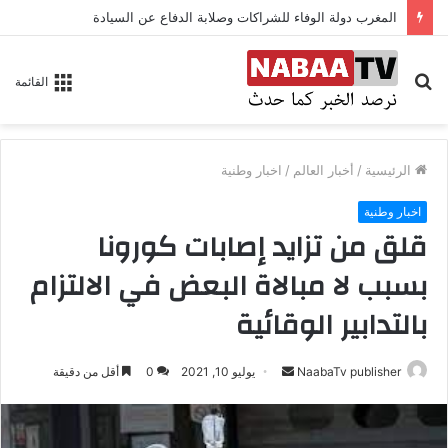
المغرب دولة الوفاء للشراكات وصلابة الدفاع عن السيادة
بحث
القائمة
عن
الرئيسية
/
أخبار العالم
/
اخبار وطنية
اخبار وطنية
قلق من تزايد إصابات كورونا
بسبب لا مبالاة البعض في الالتزام
بالتدابير الوقائية
NaabaTv publisher
أ
يوليو 10, 2021
0
أقل من دقيقة
ر
س
ل