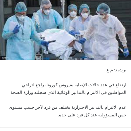
ب
ر
ي
د
ا
إ
ل
ك
ت
ر
برشيد: م.ع
و
ن
ارتفاع في عدد حالات الإصابة بفيروس كورونا، راجع لتراخي
ي
المواطنين في الالتزام بالتدابير الوقائية الذي سجلته وزارة الصحة.
ا
عدم الالتزام بالتدابير الاحترازية يختلف من فرد لآخر حسب مستوى
حس المسؤولية عند كل فرد على حدة.