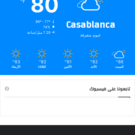
80
℉
Casablanca
86º - 77º
74%
7.29 ميل/ساعة
غيوم متفرقة
83
82
81
82
86
℉
℉
℉
℉
℉
السبت
الأحد
الأثنين
الثلاثاء
الأربعاء
تابعونا على فيسبوك