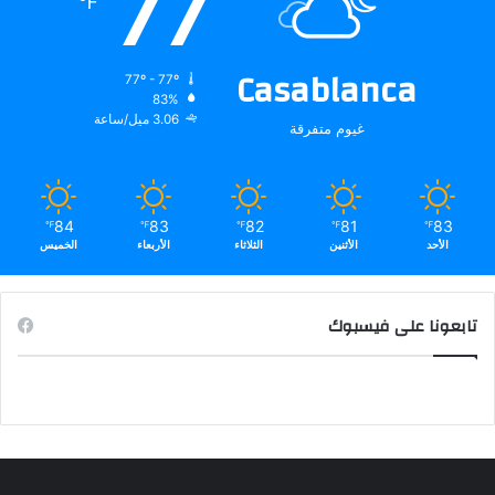
77
℉
Casablanca
77º - 77º
83%
3.06 ميل/ساعة
غيوم متفرقة
84
83
82
81
83
℉
℉
℉
℉
℉
الأحد
الأثنين
الثلاثاء
الأربعاء
الخميس
تابعونا على فيسبوك