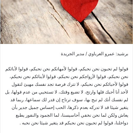
ر
ي
د
ا
إ
ل
ك
ت
برشيد: عمرو العرباوي / مدير الجريدة
ر
و
قولوا لم تحبون نحن نحبكم، قولوا لأمهاتكم نحن نحبكم، قولوا لأبائكم
ن
نحن نحبكم، قولوا لأزواجكم نحن نحبكم، قولوا لأبنائكم نحن نحبكم،
ي
قولوا لأحبائكم نحن نحبكم، لا تترك فرصة تجد نفسك مهيئ لتقول
ا
لأحد أنا أحبك قلها وارتح، لا تضيع وقتك، لا تستحيي من عدم قولها، بل
لم نفسك أنك لم تبح بها، سوف ترتاح إن قدر لك سماعها، ربما قد
يتغير شيئا قد لا تدركه بعدم ذكرها، الحب إحساس جميل جدير بأن
يعاش ولكن لما نحن نخفي أحاسيسنا، لما الجمود والنفور يطبع
دواخلنا، قولوا لم تحبون نحن نحبكم قد يتغير شيئا نحن نحبه .