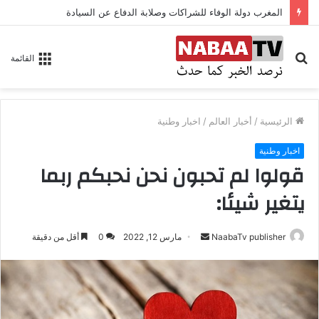
المغرب دولة الوفاء للشراكات وصلابة الدفاع عن السيادة
بحث
القائمة
عن
الرئيسية
/
أخبار العالم
/
اخبار وطنية
اخبار وطنية
قولوا لم تحبون نحن نحبكم ربما
يتغير شيئا:
NaabaTv publisher
أ
مارس 12, 2022
0
أقل من دقيقة
ر
س
ل
ب