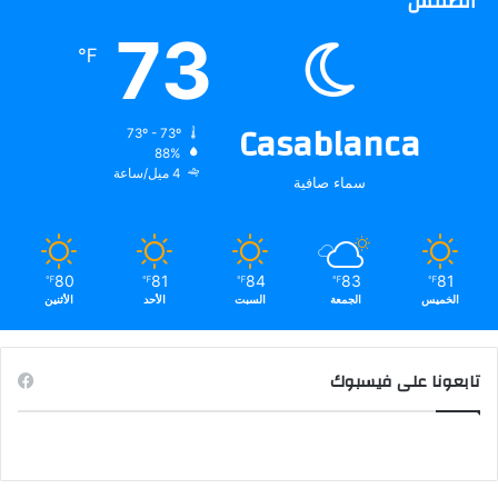
الطقس
73
℉
Casablanca
73º - 73º
88%
4 ميل/ساعة
سماء صافية
80
81
84
83
81
℉
℉
℉
℉
℉
الخميس
الجمعة
السبت
الأحد
الأثنين
تابعونا على فيسبوك