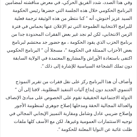
وفي هذا الصدد، شدد الفريق الحركي، في معرض مناقشته لمضامين
البرنامج الحكومي خلال هذه الجلسة التي حضرها رئيس الحكومة
السيد عزيز أخنوش، أنه ” كنا ننتظر من هذه الوثيقة ترجمة فعلية
للبرامج الانتخابية الطموحة التي تم الإعلان عنها بحماس في فترة
الزمن الانتخابي، لكن لم نجد غير بعض الفقرات المحدودة جدا من
برنامج الحزب الذي يقود الحكومة ، مع حضور جد محتشم لبرنامج
بعض الأحزاب الممثلة في الحكومة “، مسجلا أن ” البرنامج الحكومي
اكتفى باستعادة الأوراش والمشاريع المعتمدة في الولاية السابقة
دون تملك الشجاعة السياسية للإشارة إلى ذلك “.
وأضاف أن هذا البرنامج ركز على نقل فقرات من تقرير النموذج
التنموي الجديد دون إبداع آليات التنفيذ المطلوبة، لافتا إلى أن ”
الدولة الاجتماعية الحقيقية تقوم على الخصوص على مبادئ الإنصاف
والعدالة المجالية الحقة ومدخلها إصلاح جوهري لمنظومة الأجور
وإصلاح ضريبي عادل وشامل ومقاربة التمييز الإيجابي المجالي في
توجيه الاستثمارات العمومية وغيرها، لكن مع الأسف كلها ملفات
ظلت غائبة عن النوايا المعلنة للحكومة “.