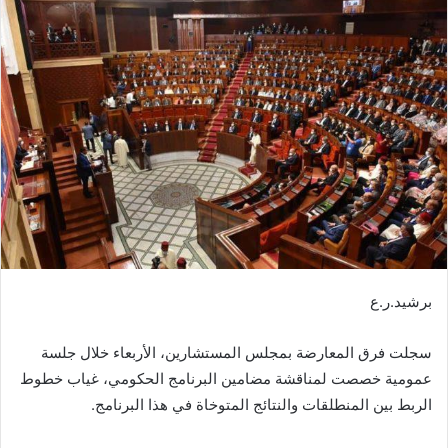
س
ل
ب
ر
ي
د
ا
إ
ل
ك
ت
ر
و
برشيد.ر.ع
ن
ي
سجلت فرق المعارضة بمجلس المستشارين، الأربعاء خلال جلسة
ا
عمومية خصصت لمناقشة مضامين البرنامج الحكومي، غياب خطوط
الربط بين المنطلقات والنتائج المتوخاة في هذا البرنامج.