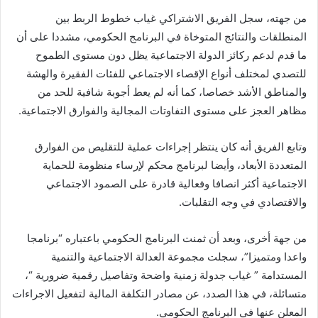
من جهته، سجل الفريق الاشتراكي غياب خطوط الربط بين
المنطلقات والنتائج المتوخاة في البرنامج الحكومي، مشددا على أن
ما قدم لدعم ركائز الدولة الاجتماعية يظل دون مستوى الطموح
للتصدي لمختلف أنواع الإقصاء الاجتماعي للفئات الفقيرة والهشة
والمناطق الأشد خصاصا، كما أنه لم يعط أجوبة شافية للحد من
مظاهر العجز على مستوى التفاوتات المجالية والفوارق الاجتماعية.
وتابع الفريق أنه كان ينتظر إجراءات عملية للتقليص من الفوارق
المتعددة الأبعاد، وأيضا لبرنامج محكم لإرساء منظومة للحماية
الاجتماعية أكثر انصافا وفعالية قادرة على الصمود الاجتماعي
والاقتصادي في وجه التقلبات.
من جهة أخرى، وبعد أن ثمنت البرنامج الحكومي باعتباره “برنامجا
واعدا ومتميزا”، سجلت مجموعة العدالة الاجتماعية والتنمية
المستدامة ” غياب جدولة زمنية واضحة وتفاصيل رقمية ضرورية “،
متسائلة، في هذا الصدد، عن مصادر التكلفة المالية لتفعيل الاجراءات
المعلن عنها في البرنامج الحكومي.